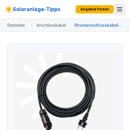
Solaranlage-Tipps
Angebot finden
Startseite
Anschlusskabel
Stromanschlusskabel
mit LY01 Stecker auf
Schutz-Kontakt-Stecker
für Deye (verschiedene
Längen)