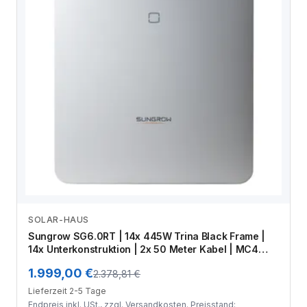
SOLAR-HAUS
Zum Angebot
Sungrow SG6.0RT | 14x 445W Trina Black Frame |
14x Unterkonstruktion | 2x 50 Meter Kabel | MC4
Stecker-Set | Crimpzange
1.999,00 €
2.378,81 €
Lieferzeit 2-5 Tage
Endpreis inkl. USt., zzgl.
Versandkosten
. Preisstand: