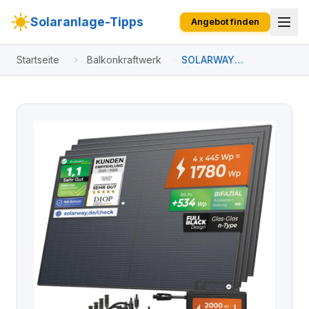
Solaranlage-Tipps
Angebot finden
Startseite
Balkonkraftwerk
SOLARWAY
Balkonkraftwerk 1780
Watt | Envertech 2000
Watt | inkl. App & WiFi