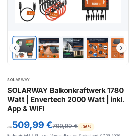
SOLARWAY
SOLARWAY Balkonkraftwerk 1780
Watt | Envertech 2000 Watt | inkl.
App & WiFi
509,99 €
799,99 €
ab
-36%
Endpreis inkl. USt., zzgl.
Versandkosten
. Preisstand: 07.08.2026