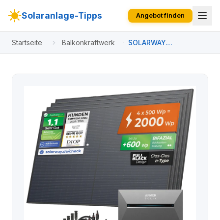
Solaranlage-Tipps
Angebot finden
Startseite
Balkonkraftwerk
SOLARWAY
Balkonkraftwerk 2000
Watt Pro | Anker SOLIX
Solarbank 3 E2700 Pro
+ Erweiterung 5,4 kWh
Speicher