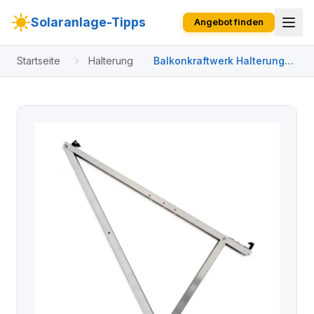
Solaranlage-Tipps
Angebot finden
Startseite
Halterung
Balkonkraftwerk Halterung
Balkon Multiflex für 1 x PV
Modul L-Haken 50 mm/L-
Haken 50 mm