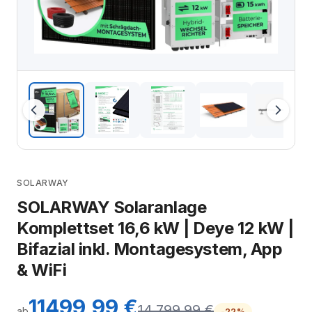
SOLARWAY
SOLARWAY Solaranlage
Komplettset 16,6 kW | Deye 12 kW |
Bifazial inkl. Montagesystem, App
& WiFi
11499,99 €
14.799,99 €
ab
-22%