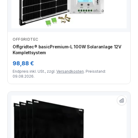
OFFGRIDTEC
Zum Angebot
Offgridtec® basicPremium-L 100W Solaranlage 12V
Komplettsystem
98,88 €
Endpreis inkl. USt., zzgl.
Versandkosten
. Preisstand:
09.08.2026.