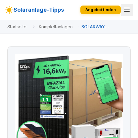
Solaranlage-Tipps
Angebot finden
Startseite
Komplettanlagen
SOLARWAY
Solaranlage
Komplettset 16,6 kW |
Deye 12 kW | Bifazial
inkl. Montagesystem,
App & WiFi