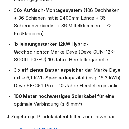
36x Aufdach-Montagesystem
(108 Dachhaken
+ 36 Schienen mit je 2400mm Länge + 36
Schienenverbinder + 36 Mittelklemmen + 72
Endklemmen)
1x leistungsstarker 12kW Hybrid-
Wechselrichter
Marke Deye (Deye SUN-12K-
SG04L P3-EU) 10 Jahre Herstellergarantie
3 x effiziente
Batteriespeicher
der Marke Deye
mit je 5,1 kWh Speicherkapazität (insg. 15,3 kWh)
Deye SE-G5.1 Pro ‒ 10 Jahre Herstellergarantie
100 Meter hochwertiges Solarkabel
für eine
optimale Verbindung (⌀ 6 mm²)
⬇️ Zugehörige Produktdatenblätter zum Download: