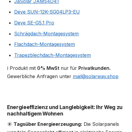
JaSolar JAM54D41
Deye SUN-12K-SG04LP3-EU
Deye SE-G5.1 Pro
Schrägdach-Montagesystem
Flachdach-Montagesystem
Trapezblechdach-Montagesystem
ℹ️ Produkt mit
0% MwSt
nur für
Privatkunden.
Gewerbliche Anfragen unter
mail@solarway.shop
Energieeffizienz und Langlebigkeit: Ihr Weg zu
nachhaltigem Wohnen
☀️
Tagsüber Energieerzeugung:
Die Solarpanels