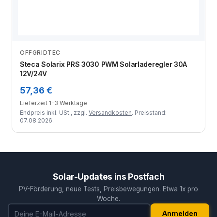
OFFGRIDTEC
Zum Angebot
Steca Solarix PRS 3030 PWM Solarladeregler 30A
12V/24V
57,36 €
Lieferzeit 1-3 Werktage
Endpreis inkl. USt., zzgl.
Versandkosten
. Preisstand:
07.08.2026.
Solar-Updates ins Postfach
PV-Förderung, neue Tests, Preisbewegungen. Etwa 1x pro
Woche.
E-Mail-Adresse
Anmelden