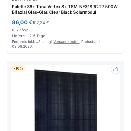
Zum Angebot
Palette 36x Trina Vertex S+ TSM-NEG18RC.27 500W
Bifazial Glas-Glas Clear Black Solarmodul
86,00 €
102,34 €
0,17 €/Wp
Lieferzeit 2-5 Tage
Endpreis inkl. USt., zzgl.
Versandkosten
. Preisstand:
08.08.2026.
-16%