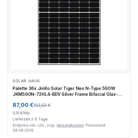
SOLAR-HAUS
Zum Angebot
Palette 36x JinKo Solar Tiger Neo N-Type 590W
JKM590N-72HL4-BDV Silver Frame Bifacial Glas-
Glas
87,00 €
103,53 €
0,15 €/Wp
Lieferzeit 2-5 Tage
Endpreis inkl. USt., zzgl.
Versandkosten
. Preisstand:
08.08.2026.