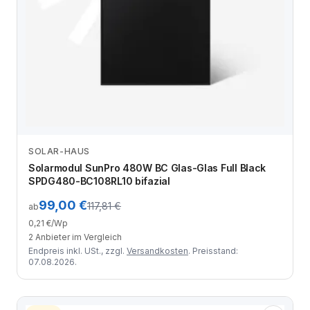
SOLAR-HAUS
Anbieter vergleichen
Solarmodul SunPro 480W BC Glas-Glas Full Black
SPDG480-BC108RL10 bifazial
99,00 €
117,81 €
ab
0,21 €/Wp
2 Anbieter im Vergleich
Endpreis inkl. USt., zzgl.
Versandkosten
. Preisstand:
07.08.2026.