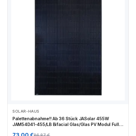
SOLAR-HAUS
Zum Angebot
Palettenabnahme!! Ab 36 Stück JASolar 455W
JAM54D41-455/LB Bifacial Glas/Glas PV Modul Full
Black Solarmodul
73,00 €
86,87 €