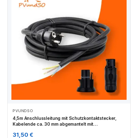
PVUNDSO
Zum Angebot
4,5m Anschlussleitung mit Schutzkontaktstecker,
Kabelende ca. 30 mm abgemantelt mit
Aderendhülsen, Betteri Kupplung und Endkappe
31,50 €
(Bausatz)