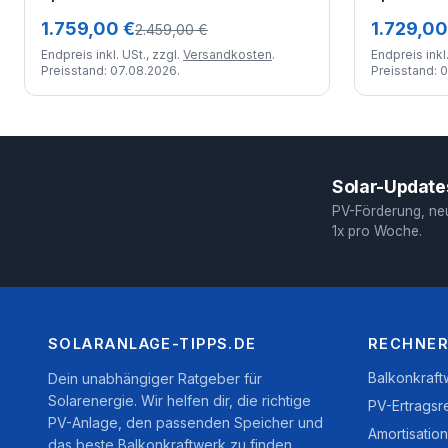
1.759,00 €
1.729,00
2.459,00 €
Endpreis inkl. USt., zzgl.
Versandkosten
.
Endpreis inkl.
Preisstand: 07.08.2026.
Preisstand: 
Solar-Updates
PV-Förderung, ne
1x pro Woche.
SOLARANLAGE-TIPPS.DE
RECHNER
Balkonkraf
Dein unabhängiger Ratgeber für
Solarenergie. Wir helfen dir, die richtige
PV-Ertragsr
PV-Anlage, den passenden Speicher und
Amortisatio
das beste Balkonkraftwerk zu finden.