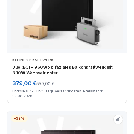
KLEINES KRAFTWERK
Zum Angebot
Duo (BC) - 960Wp bifaziales Balkonkraftwerk mit
800W Wechselrichter
379,00 €
559,00 €
Endpreis inkl. USt., zzgl.
Versandkosten
. Preisstand:
07.08.2026.
-32%