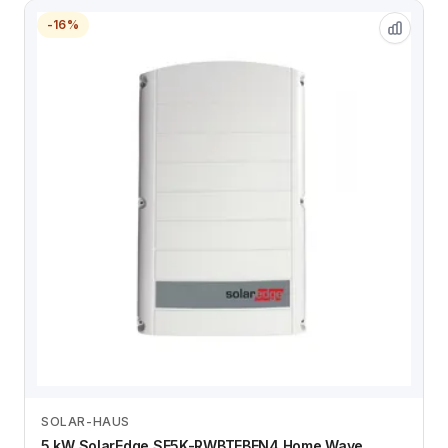
-16%
SOLAR-HAUS
Zum Angebot
5 kW SolarEdge SE5K-RWBTEBEN4 Home Wave