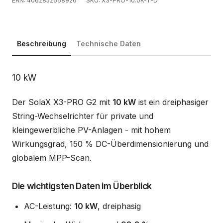
EAN: 4062852668926
SKU: X3-PRO-10.0K-T-D
Beschreibung
Technische Daten
Beschreibung
10 kW
Der SolaX X3-PRO G2 mit
10 kW
ist ein dreiphasiger
String-Wechselrichter für private und
kleingewerbliche PV-Anlagen - mit hohem
Wirkungsgrad, 150 % DC-Überdimensionierung und
globalem MPP-Scan.
Die wichtigsten Daten im Überblick
AC-Leistung:
10 kW
, dreiphasig