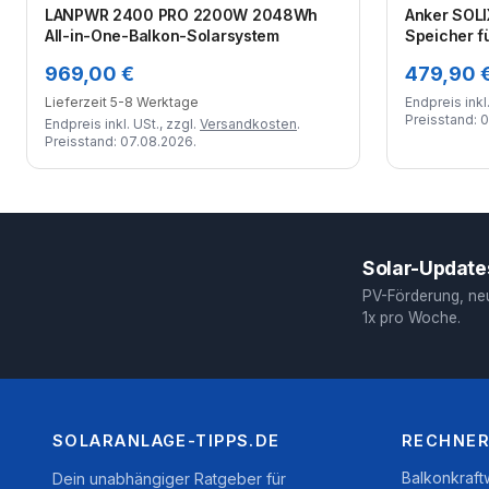
LANPWR 2400 PRO 2200W 2048Wh
Anker SOLI
All-in-One-Balkon-Solarsystem
Speicher f
969,00 €
479,90 
Lieferzeit 5-8 Werktage
Endpreis inkl.
Preisstand: 
Endpreis inkl. USt., zzgl.
Versandkosten
.
Preisstand: 07.08.2026.
Solar-Updates
PV-Förderung, ne
1x pro Woche.
SOLARANLAGE-TIPPS.DE
RECHNER
Balkonkraf
Dein unabhängiger Ratgeber für