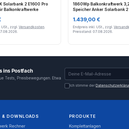
X Solarbank 2 E1600 Pro
1860Wp Balkonkraftwerk 3
ür Balkonkraftwerke
Speicher Anker Solarbank 2
4x465Wp Trina Glas/Glas
€
1.439,00 €
 USt., zzgl.
Versandkosten
.
Endpreis inkl. USt., zzgl.
Versand
07.08.2026.
Preisstand: 07.08.2026.
 ins Postfach
E-Mail-Adresse
ue Tests, Preisbewegungen. Etwa
Ich stimme der
Datenschutzerklär
 & DOWNLOADS
PRODUKTE
twerk Rechner
Komplettanlagen