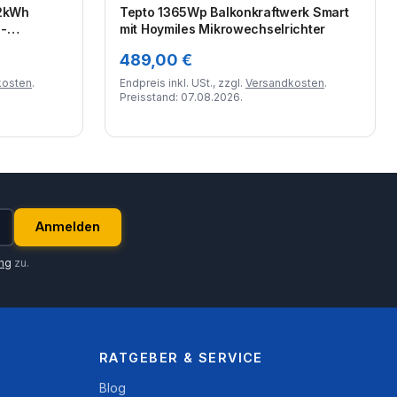
,2kWh
Tepto 1365Wp Balkonkraftwerk Smart
 -
mit Hoymiles Mikrowechselrichter
489,00 €
kosten
.
Endpreis inkl. USt., zzgl.
Versandkosten
.
Preisstand: 07.08.2026.
Anmelden
ung
zu.
RATGEBER & SERVICE
Blog