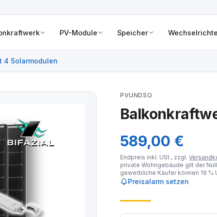
onkraftwerk
PV-Module
Speicher
Wechselrichte
t 4 Solarmodulen
PVUNDSO
Balkonkraftw
589,00 €
Endpreis inkl. USt., zzgl.
Versandk
private Wohngebäude gilt der Null
gewerbliche Käufer können 19 % U
Preisalarm setzen