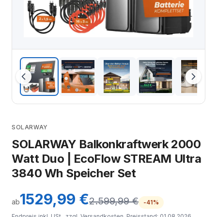
SOLARWAY
SOLARWAY Balkonkraftwerk 2000
Watt Duo | EcoFlow STREAM Ultra
3840 Wh Speicher Set
1529,99 €
2.599,99 €
ab
-41%
Endpreis inkl. USt., zzgl.
Versandkosten
. Preisstand: 01.08.2026