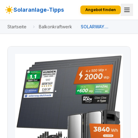
Solaranlage-Tipps
Angebot finden
Startseite
Balkonkraftwerk
SOLARWAY
Balkonkraftwerk 2000
Watt Duo | EcoFlow
STREAM Ultra 3840
Wh Speicher Set