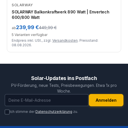
SOLARWAY
Zum Angebot
SOLARWAY Balkonkraftwerk 890 Watt | Envertech
600/800 Watt
239,99 €
449,99 €
ab
5 Varianten verfügbar
Endpreis inkl. USt., zzgl.
Versandkosten
. Preisstand:
08.08.2026.
Solar-Updates ins Postfach
PV-Förderung, neue Tests, Preisbewegungen. Etwa 1x pro
Woche.
E-Mail-Adresse
Anmelden
Ich stimme der
Datenschutzerklärung
zu.