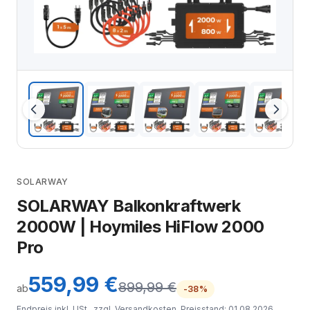
SOLARWAY
SOLARWAY Balkonkraftwerk
2000W | Hoymiles HiFlow 2000
Pro
559,99 €
899,99 €
ab
-38%
Endpreis inkl. USt., zzgl.
Versandkosten
. Preisstand: 01.08.2026