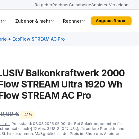
Ratgeber
Rechner
Gutscheine
Anbieter-Verzeichnis
r
Zubehör & mehr
Rechner
Angebot finden
erie + EcoFlow STREAM AC Pro
USIV Balkonkraftwerk 2000
oFlow STREAM Ultra 1920 Wh
coFlow STREAM AC Pro
99,99 €
-41%
osten
. Preisstand: 08.08.2026 05:00 Uhr. Bei Solarkomponenten für
steuersatz nach § 12 Abs. 3 UStG (0 % USt.); für andere Produkte und
St. hinzukommen. Maßgeblich ist der Preis im Shop des Anbieters.