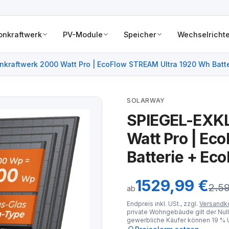
onkraftwerk
PV-Module
Speicher
Wechselrichte
kraftwerk 2000 Watt Pro | EcoFlow STREAM Ultra 1920 Wh Batt
SOLARWAY
SPIEGEL-EXKL
Watt Pro | Ec
Batterie + E
1529,99 €
2.5
ab
Endpreis inkl. USt., zzgl.
Versandk
private Wohngebäude gilt der Null
gewerbliche Käufer können 19 % U