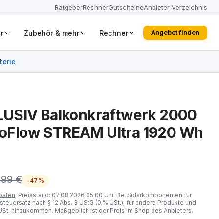
Ratgeber
Rechner
Gutscheine
Anbieter-Verzeichnis
r
Zubehör & mehr
Rechner
Angebot finden
terie
USIV Balkonkraftwerk 2000
EcoFlow STREAM Ultra 1920 Wh
,99 €
-47%
osten
. Preisstand: 07.08.2026 05:00 Uhr. Bei Solarkomponenten für
steuersatz nach § 12 Abs. 3 UStG (0 % USt.); für andere Produkte und
St. hinzukommen. Maßgeblich ist der Preis im Shop des Anbieters.