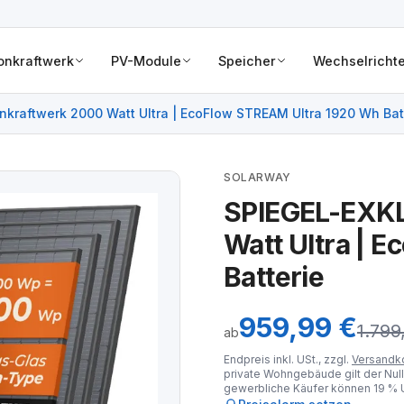
onkraftwerk
PV-Module
Speicher
Wechselrichte
kraftwerk 2000 Watt Ultra | EcoFlow STREAM Ultra 1920 Wh Bat
SOLARWAY
SPIEGEL-EXKL
Watt Ultra | 
Batterie
959,99 €
1.799
ab
Endpreis inkl. USt., zzgl.
Versandk
private Wohngebäude gilt der Null
gewerbliche Käufer können 19 % U