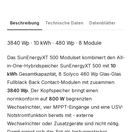
Beschreibung
Technische Daten
Datenblätter
Beschreibung
3840 Wp · 10 kWh · 480 Wp · 8 Module
Das SunEnergyXT 500 Modulset kombiniert den All-
in-One-Hybridspeicher SunEnergyXT 500 mit
10
kWh
Gesamtkapazität, 8 Solyco 480 Wp Glas-Glas
Fullblack Back Contact-Modulen mit zusammen
3840 Wp
. Der Kopfspeicher bringt einen
normkonform auf
800 W
begrenzten
Wechselrichter, vier MPPT-Eingänge und eine USV-
Notstromfunktion bereits mit - externe
Wechselrichter oder Zusatzgeräte sind nicht nötig.
Damit eignet sich das Set als leistungsstarkes