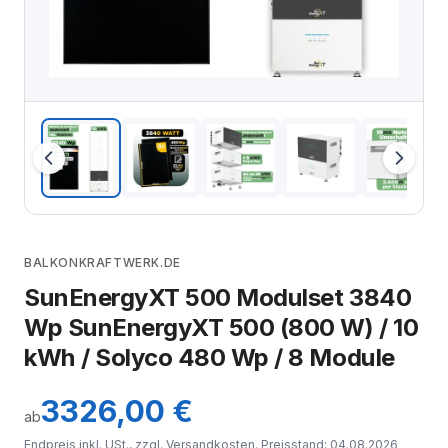
BALKONKRAFTWERK.DE
SunEnergyXT 500 Modulset 3840
Wp SunEnergyXT 500 (800 W) / 10
kWh / Solyco 480 Wp / 8 Module
3326,00 €
ab
Endpreis inkl. USt., zzgl.
Versandkosten
. Preisstand: 04.08.2026