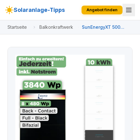
Solaranlage-Tipps
Angebot finden
Startseite
Balkonkraftwerk
SunEnergyXT 500
Modulset 3840 Wp
SunEnergyXT 500 (800
W) / 10 kWh / Solyco
480 Wp / 8 Module