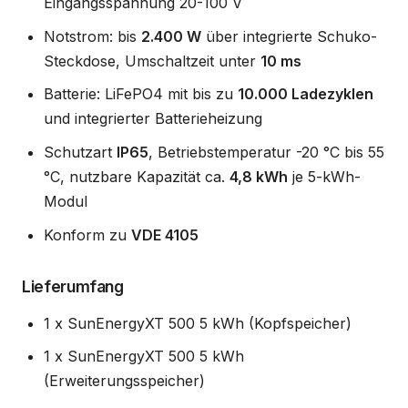
Eingangsspannung 20-100 V
Notstrom: bis
2.400 W
über integrierte Schuko-
Steckdose, Umschaltzeit unter
10 ms
Batterie: LiFePO4 mit bis zu
10.000 Ladezyklen
und integrierter Batterieheizung
Schutzart
IP65
, Betriebstemperatur -20 °C bis 55
°C, nutzbare Kapazität ca.
4,8 kWh
je 5-kWh-
Modul
Konform zu
VDE 4105
Lieferumfang
1 x SunEnergyXT 500 5 kWh (Kopfspeicher)
1 x SunEnergyXT 500 5 kWh
(Erweiterungsspeicher)