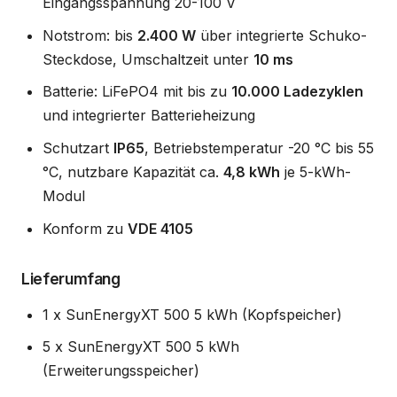
Eingangsspannung 20-100 V
Notstrom: bis
2.400 W
über integrierte Schuko-
Steckdose, Umschaltzeit unter
10 ms
Batterie: LiFePO4 mit bis zu
10.000 Ladezyklen
und integrierter Batterieheizung
Schutzart
IP65
, Betriebstemperatur -20 °C bis 55
°C, nutzbare Kapazität ca.
4,8 kWh
je 5-kWh-
Modul
Konform zu
VDE 4105
Lieferumfang
1 x SunEnergyXT 500 5 kWh (Kopfspeicher)
5 x SunEnergyXT 500 5 kWh
(Erweiterungsspeicher)