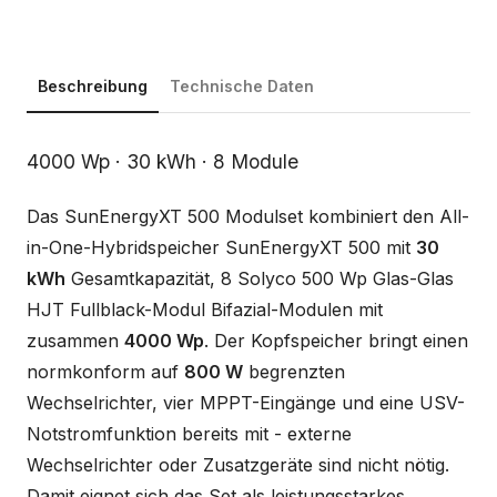
Beschreibung
Technische Daten
Beschreibung
4000 Wp · 30 kWh · 8 Module
Das SunEnergyXT 500 Modulset kombiniert den All-
in-One-Hybridspeicher SunEnergyXT 500 mit
30
kWh
Gesamtkapazität, 8 Solyco 500 Wp Glas-Glas
HJT Fullblack-Modul Bifazial-Modulen mit
zusammen
4000 Wp
. Der Kopfspeicher bringt einen
normkonform auf
800 W
begrenzten
Wechselrichter, vier MPPT-Eingänge und eine USV-
Notstromfunktion bereits mit - externe
Wechselrichter oder Zusatzgeräte sind nicht nötig.
Damit eignet sich das Set als leistungsstarkes