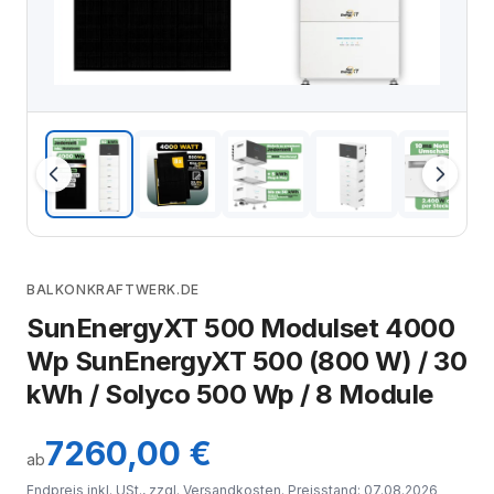
BALKONKRAFTWERK.DE
SunEnergyXT 500 Modulset 4000
Wp SunEnergyXT 500 (800 W) / 30
kWh / Solyco 500 Wp / 8 Module
7260,00 €
ab
Endpreis inkl. USt., zzgl.
Versandkosten
. Preisstand: 07.08.2026