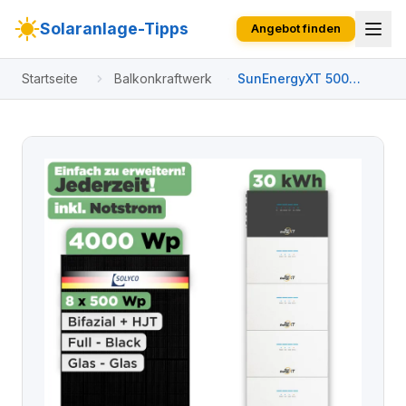
Solaranlage-Tipps
Angebot finden
Startseite
Balkonkraftwerk
SunEnergyXT 500
Modulset 4000 Wp
SunEnergyXT 500 (800
W) / 30 kWh / Solyco
500 Wp / 8 Module