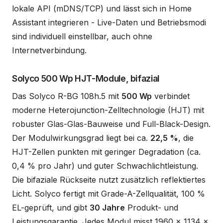
lokale API (mDNS/TCP) und lässt sich in Home
Assistant integrieren - Live-Daten und Betriebsmodi
sind individuell einstellbar, auch ohne
Internetverbindung.
Solyco 500 Wp HJT-Module, bifazial
Das Solyco R-BG 108h.5 mit
500 Wp
verbindet
moderne Heterojunction-Zelltechnologie (HJT) mit
robuster Glas-Glas-Bauweise und Full-Black-Design.
Der Modulwirkungsgrad liegt bei ca.
22,5 %
, die
HJT-Zellen punkten mit geringer Degradation (ca.
0,4 % pro Jahr) und guter Schwachlichtleistung.
Die bifaziale Rückseite nutzt zusätzlich reflektiertes
Licht. Solyco fertigt mit Grade-A-Zellqualität, 100 %
EL-geprüft, und gibt
30 Jahre
Produkt- und
Leistungsgarantie. Jedes Modul misst 1960 x 1134 x