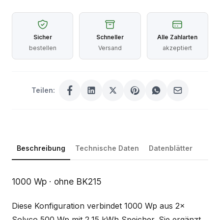
Sicher
Schneller
Alle Zahlarten
bestellen
Versand
akzeptiert
Teilen:
Beschreibung
Technische Daten
Datenblätter
Beschreibung
1000 Wp · ohne BK215
Diese Konfiguration verbindet 1000 Wp aus 2×
Solyco 500 Wp mit 2,15 kWh Speicher. Sie ergänzt