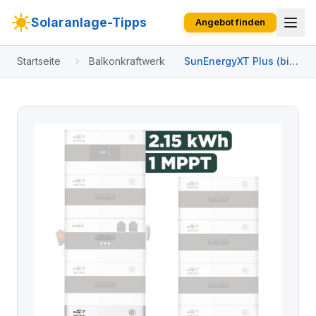
Solaranlage-Tipps
Angebot finden
Startseite
Balkonkraftwerk
SunEnergyXT Plus (bis
17,2 kWh) Konfigurator
1000 Wp ohne BK215 /
2,15 kWh / Solyco 500
Wp Bifazial / 2 Module