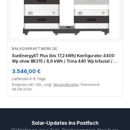
BALKONKRAFTWERK.DE
Zum Angebot
SunEnergyXT Plus (bis 17,2 kWh) Konfigurator 4400
Wp ohne BK215 / 8,6 kWh / Trina 440 Wp bifazial / 10
Module
3.546,00 €
Lieferzeit 4-6 Tage
Endpreis inkl. USt., zzgl.
Versandkosten
. Preisstand:
08.08.2026.
Solar-Updates ins Postfach