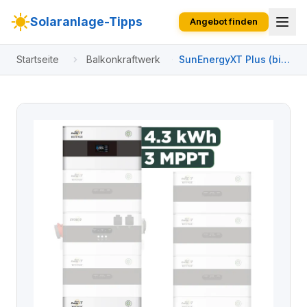
Solaranlage-Tipps
Angebot finden
Startseite
Balkonkraftwerk
SunEnergyXT Plus (bis
17,2 kWh) Konfigurator
2640 Wp mit BK215 /
4,3 kWh / Trina 440
Wp bifazial / 6 Module