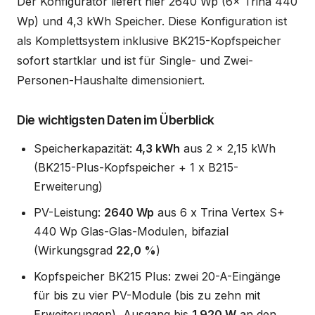
Der Konfigurator liefert hier 2640 Wp (6× Trina 440
Wp) und 4,3 kWh Speicher. Diese Konfiguration ist
als Komplettsystem inklusive BK215-Kopfspeicher
sofort startklar und ist für Single- und Zwei-
Personen-Haushalte dimensioniert.
Die wichtigsten Daten im Überblick
Speicherkapazität:
4,3 kWh
aus 2 x 2,15 kWh
(BK215-Plus-Kopfspeicher + 1 x B215-
Erweiterung)
PV-Leistung:
2640 Wp
aus 6 x Trina Vertex S+
440 Wp Glas-Glas-Modulen, bifazial
(Wirkungsgrad
22,0 %
)
Kopfspeicher BK215 Plus: zwei 20-A-Eingänge
für bis zu vier PV-Module (bis zu zehn mit
Erweiterungen), Ausgang bis
1.920 W
an den