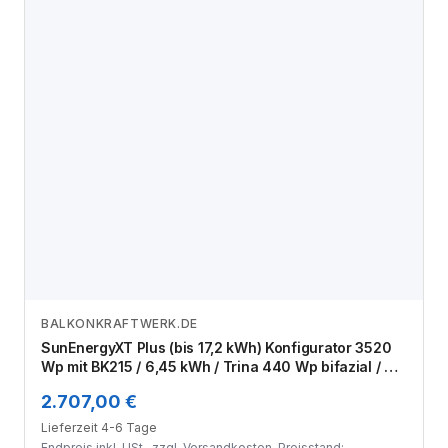
BALKONKRAFTWERK.DE
Zum Angebot
SunEnergyXT Plus (bis 17,2 kWh) Konfigurator 3520
Wp mit BK215 / 6,45 kWh / Trina 440 Wp bifazial / 8
Module
2.707,00 €
Lieferzeit 4-6 Tage
Endpreis inkl. USt., zzgl.
Versandkosten
. Preisstand: