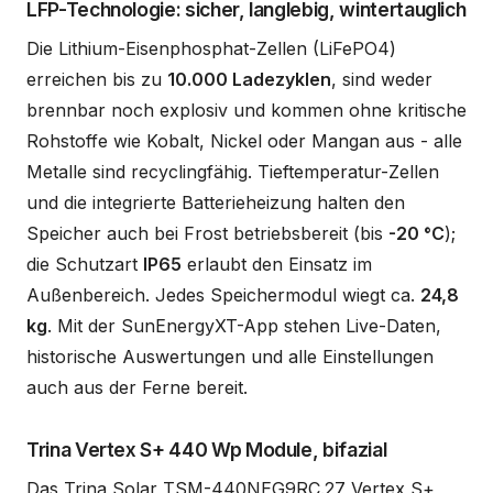
LFP-Technologie: sicher, langlebig, wintertauglich
Die Lithium-Eisenphosphat-Zellen (LiFePO4)
erreichen bis zu
10.000 Ladezyklen
, sind weder
brennbar noch explosiv und kommen ohne kritische
Rohstoffe wie Kobalt, Nickel oder Mangan aus - alle
Metalle sind recyclingfähig. Tieftemperatur-Zellen
und die integrierte Batterieheizung halten den
Speicher auch bei Frost betriebsbereit (bis
-20 °C
);
die Schutzart
IP65
erlaubt den Einsatz im
Außenbereich. Jedes Speichermodul wiegt ca.
24,8
kg
. Mit der SunEnergyXT-App stehen Live-Daten,
historische Auswertungen und alle Einstellungen
auch aus der Ferne bereit.
Trina Vertex S+ 440 Wp Module, bifazial
Das Trina Solar TSM-440NEG9RC.27 Vertex S+