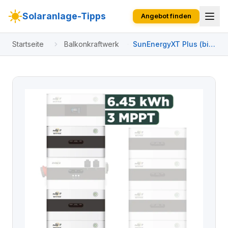
Solaranlage-Tipps
Angebot finden
Startseite
Balkonkraftwerk
SunEnergyXT Plus (bis
17,2 kWh) Konfigurator
4000 Wp ohne BK215 /
6,45 kWh / Solyco 500
Wp Bifazial / 8 Module