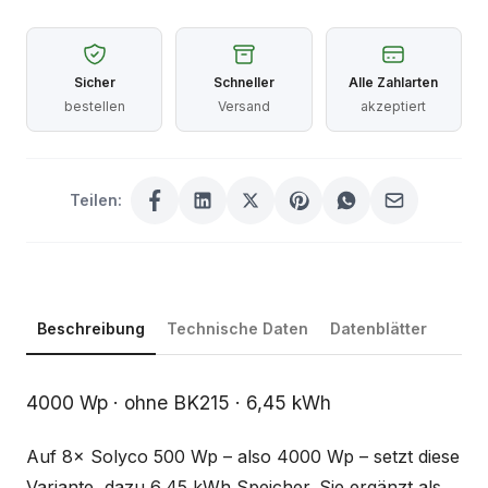
Sicher
Schneller
Alle Zahlarten
bestellen
Versand
akzeptiert
Teilen:
Beschreibung
Technische Daten
Datenblätter
Beschreibung
4000 Wp · ohne BK215 · 6,45 kWh
Auf 8× Solyco 500 Wp – also 4000 Wp – setzt diese
Variante, dazu 6,45 kWh Speicher. Sie ergänzt als