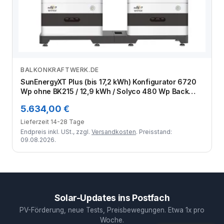
BALKONKRAFTWERK.DE
Zum Angebot
SunEnergyXT Plus (bis 17,2 kWh) Konfigurator 6720
Wp ohne BK215 / 12,9 kWh / Solyco 480 Wp Back
Contact / 14 Module
5.634,00 €
Lieferzeit 14-28 Tage
Endpreis inkl. USt., zzgl.
Versandkosten
. Preisstand:
09.08.2026.
Solar-Updates ins Postfach
PV-Förderung, neue Tests, Preisbewegungen. Etwa 1x pro
Woche.