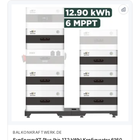
BALKONKRAFTWERK.DE
Zum Angebot
SunEnergyXT Plus (bis 17,2 kWh) Konfigurator 6160