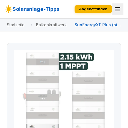
Solaranlage-Tipps
Angebot finden
Startseite
Balkonkraftwerk
SunEnergyXT Plus (bis
17,2 kWh) Konfigurator
960 Wp ohne BK215 /
2,15 kWh / Solyco 480
Wp Back Contact / 2
Module