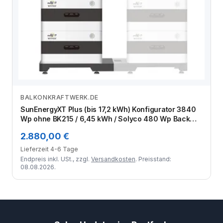
BALKONKRAFTWERK.DE
Zum Angebot
SunEnergyXT Plus (bis 17,2 kWh) Konfigurator 3840
Wp ohne BK215 / 6,45 kWh / Solyco 480 Wp Back
Contact / 8 Module
2.880,00 €
Lieferzeit 4-6 Tage
Endpreis inkl. USt., zzgl.
Versandkosten
. Preisstand:
08.08.2026.