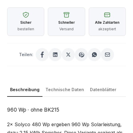
Sicher
Schneller
Alle Zahlarten
bestellen
Versand
akzeptiert
Teilen:
Beschreibung
Technische Daten
Datenblätter
Beschreibung
960 Wp · ohne BK215
2× Solyco 480 Wp ergeben 960 Wp Solarleistung,
dazu 2,15 kWh Speicher. Diese Variante ergänzt als