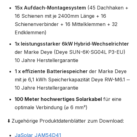
15x Aufdach-Montagesystem
(45 Dachhaken +
16 Schienen mit je 2400mm Länge + 16
Schienenverbinder + 16 Mittelklemmen + 32
Endklemmen)
1x leistungsstarker 6kW Hybrid-Wechselrichter
der Marke Deye (Deye SUN-6K-SG04L P3-EU)
10 Jahre Herstellergarantie
1 x effiziente
Batteriespeicher
der Marke Deye
mit je 6,1 kWh Speicherkapazität Deye RW-M6.1 ‒
10 Jahre Herstellergarantie
100 Meter hochwertiges Solarkabel
für eine
optimale Verbindung (⌀ 6 mm²)
⬇️ Zugehörige Produktdatenblätter zum Download:
JaSolar JAM54D41