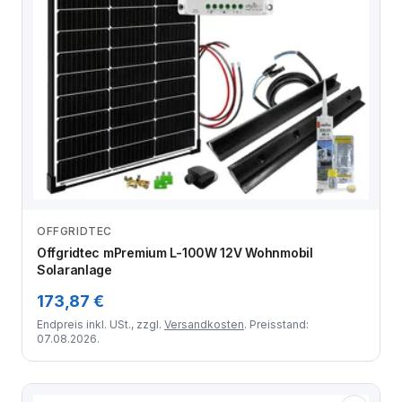
OFFGRIDTEC
Zum Angebot
Offgridtec mPremium L-100W 12V Wohnmobil
Solaranlage
173,87 €
Endpreis inkl. USt., zzgl.
Versandkosten
. Preisstand:
07.08.2026.