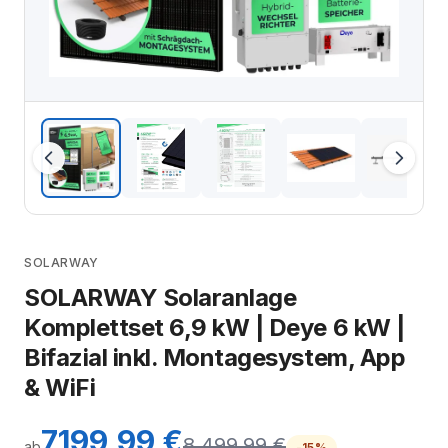
SOLARWAY
SOLARWAY Solaranlage
Komplettset 6,9 kW | Deye 6 kW |
Bifazial inkl. Montagesystem, App
& WiFi
7199,99 €
8.499,99 €
ab
-15%