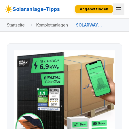
Solaranlage-Tipps
Angebot finden
Startseite
Komplettanlagen
SOLARWAY
Solaranlage
Komplettset 6,9 kW |
Deye 6 kW | Bifazial
inkl. Montagesystem,
App & WiFi