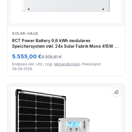
SOLAR-HAUS
Zum Angebot
RCT Power Battery 9,6 kWh modulares
Speichersystem inkl. 24x Solar Fabrik Mono 415W S4
Halfcut Black-White Black Frame PV Modul inkl.
5.555,00 €
6.305,81 €
Unterkonstruktion
Endpreis inkl. USt., zzgl.
Versandkosten
. Preisstand:
08.08.2026.