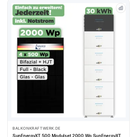
BALKONKRAFTWERK.DE
Zum Angebot
SunEnergyXT 500 Modulset 2000 Wp SunEnergyXT