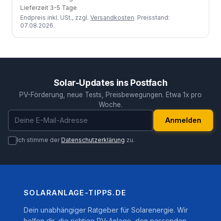
Lieferzeit 3-5 Tage
Endpreis inkl. USt., zzgl.
Versandkosten
. Preisstand:
07.08.2026.
Solar-Updates ins Postfach
PV-Förderung, neue Tests, Preisbewegungen. Etwa 1x pro
Woche.
E-Mail-Adresse
Anmelden
Ich stimme der
Datenschutzerklärung
zu.
SOLARANLAGE-TIPPS.DE
Dein unabhängiger Ratgeber für Solarenergie. Wir
helfen dir, die richtige PV-Anlage, den passenden