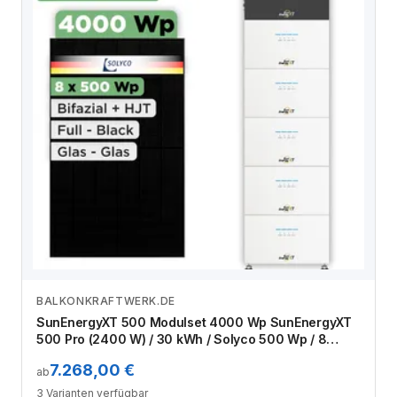
BALKONKRAFTWERK.DE
Zum Angebot
SunEnergyXT 500 Modulset 4000 Wp SunEnergyXT
500 Pro (2400 W) / 30 kWh / Solyco 500 Wp / 8
Module
7.268,00 €
ab
3 Varianten verfügbar