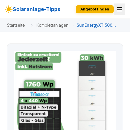
Solaranlage-Tipps
Angebot finden
Startseite
Komplettanlagen
SunEnergyXT 500
Modulset 1760 Wp
SunEnergyXT 500 Pro
(2400 W) / 30 kWh /
Trina 440 Wp / 4
Module