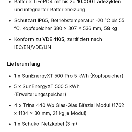
Batterie: LiFePO4 mit bis zu
10.000 Ladezyklen
und integrierter Batterieheizung
Schutzart
IP65
, Betriebstemperatur -20 °C bis 55
°C, Kopfspeicher 380 x 307 x 536 mm,
58 kg
Konform zu
VDE 4105
, zertifiziert nach
IEC/EN/VDE/UN
Lieferumfang
1 x SunEnergyXT 500 Pro 5 kWh (Kopfspeicher)
5 x SunEnergyXT 500 5 kWh
(Erweiterungsspeicher)
4 x Trina 440 Wp Glas-Glas Bifazial Modul (1762
x 1134 x 30 mm, 21 kg je Modul)
1 x Schuko-Netzkabel (3 m)