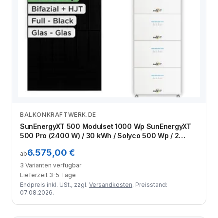
BALKONKRAFTWERK.DE
Zum Angebot
SunEnergyXT 500 Modulset 1000 Wp SunEnergyXT
500 Pro (2400 W) / 30 kWh / Solyco 500 Wp / 2
Module
6.575,00 €
ab
3 Varianten verfügbar
Lieferzeit 3-5 Tage
Endpreis inkl. USt., zzgl.
Versandkosten
. Preisstand:
07.08.2026.