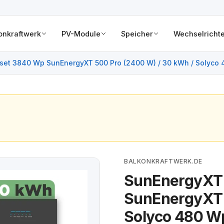
onkraftwerk
PV-Module
Speicher
Wechselrichte
et 3840 Wp SunEnergyXT 500 Pro (2400 W) / 30 kWh / Solyco 
BALKONKRAFTWERK.DE
SunEnergyXT
SunEnergyXT 
Solyco 480 Wp