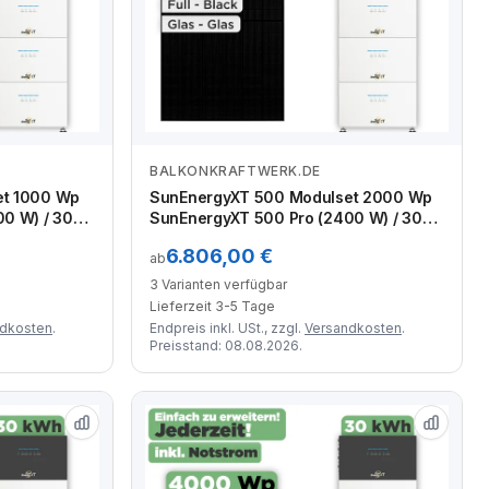
BALKONKRAFTWERK.DE
Zum Angebot
et 1000 Wp
SunEnergyXT 500 Modulset 2000 Wp
0 W) / 30
SunEnergyXT 500 Pro (2400 W) / 30
Module
kWh / Solyco 500 Wp / 4 Module
6.806,00 €
ab
3 Varianten verfügbar
Lieferzeit 3-5 Tage
ndkosten
.
Endpreis inkl. USt., zzgl.
Versandkosten
.
Preisstand: 08.08.2026.