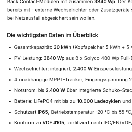
Back Contact-Modulen mit zusammen
3840 Wp
. Der K
bereits mit - externe Wechselrichter oder Zusatzgeräte 
bei Netzausfall abgesichert sein wollen.
Die wichtigsten Daten im Überblick
Gesamtkapazität:
30 kWh
(Kopfspeicher 5 kWh + 5 x
PV-Leistung:
3840 Wp
aus 8 x Solyco 480 Wp Full-
Wechselrichter: integriert,
2.400 W
Einspeiseleistung
4 unabhängige MPPT-Tracker, Eingangsspannung 2
Notstrom: bis
2.400 W
über integrierte Schuko-Ste
Batterie: LiFePO4 mit bis zu
10.000 Ladezyklen
und 
Schutzart
IP65
, Betriebstemperatur -20 °C bis 55 
Konform zu
VDE 4105
, zertifiziert nach IEC/EN/VD