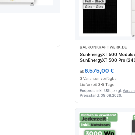
BALKONKRAFTWERK.DE
Zum Angebot
SunEnergyXT 500 Moduls
SunEnergyXT 500 Pro (240
kWh / Solyco 500 Wp / 2 
6.575,00 €
ab
3 Varianten verfügbar
Lieferzeit 3-5 Tage
Endpreis inkl. USt., zzgl.
Versa
Preisstand: 08.08.2026.