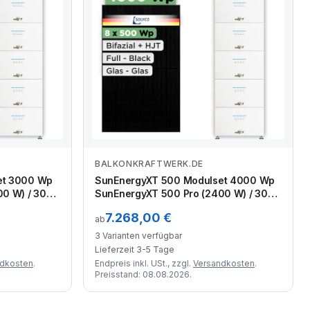
BALKONKRAFTWERK.DE
Zum Angebot
et 3000 Wp
SunEnergyXT 500 Modulset 4000 Wp
0 W) / 30
SunEnergyXT 500 Pro (2400 W) / 30
Module
kWh / Solyco 500 Wp / 8 Module
7.268,00 €
ab
3 Varianten verfügbar
Lieferzeit 3-5 Tage
ndkosten
.
Endpreis inkl. USt., zzgl.
Versandkosten
.
Preisstand: 08.08.2026.