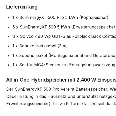
Lieferumfang
1 x SunEnergyXT 500 Pro 5 kWh (Kopfspeicher)
5 x SunEnergyXT 500 5 kWh (Erweiterungsspeicher
8 x Solyco 480 Wp Glas-Glas Fullblack Back Contac
1 x Schuko-Netzkabel (3 m)
1 x Zubehörpaket (Montagematerial und Gerätefüße
1 x Set für MC4-Stecker mit Entriegelungswerkzeug
All-in-One-Hybridspeicher mit 2.400 W Einspeis
Der SunEnergyXT 500 Pro vereint Batteriespeicher, Wec
Dauerleistung in das Hausnetz und unterstützt netzgeko
Erweiterungsspeicher), bis zu 9 Türme lassen sich kas