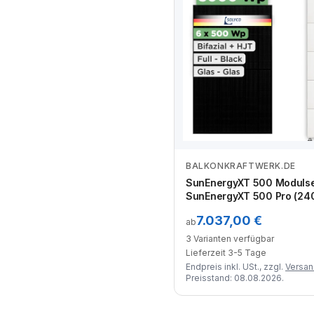
BALKONKRAFTWERK.DE
Zum Angebot
SunEnergyXT 500 Moduls
SunEnergyXT 500 Pro (240
kWh / Solyco 500 Wp / 6 
7.037,00 €
ab
3 Varianten verfügbar
Lieferzeit 3-5 Tage
Endpreis inkl. USt., zzgl.
Versa
Preisstand: 08.08.2026.