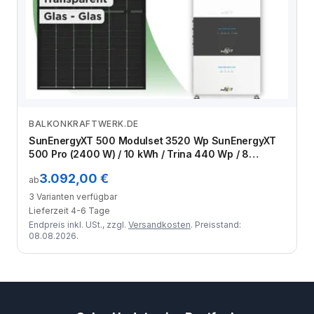
BALKONKRAFTWERK.DE
Zum Angebot
SunEnergyXT 500 Modulset 3520 Wp SunEnergyXT
500 Pro (2400 W) / 10 kWh / Trina 440 Wp / 8
Module
3.092,00 €
ab
3 Varianten verfügbar
Lieferzeit 4-6 Tage
Endpreis inkl. USt., zzgl.
Versandkosten
. Preisstand:
08.08.2026.