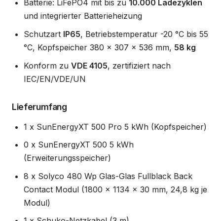
Batterie: LiFePO4 mit bis zu
10.000 Ladezyklen
und integrierter Batterieheizung
Schutzart
IP65
, Betriebstemperatur -20 °C bis 55
°C, Kopfspeicher 380 x 307 x 536 mm,
58 kg
Konform zu
VDE 4105
, zertifiziert nach
IEC/EN/VDE/UN
Lieferumfang
1 x SunEnergyXT 500 Pro 5 kWh (Kopfspeicher)
0 x SunEnergyXT 500 5 kWh
(Erweiterungsspeicher)
8 x Solyco 480 Wp Glas-Glas Fullblack Back
Contact Modul (1800 x 1134 x 30 mm, 24,8 kg je
Modul)
1 x Schuko-Netzkabel (3 m)