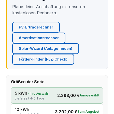
Plane deine Anschaffung mit unseren
kostenlosen Rechnern.
PV-Ertragsrechner
Amortisationsrechner
Solar-Wizard (Anlage finden)
Förder-Finder (PLZ-Check)
Größen der Serie
5 kWh
· Ihre Auswahl
2.293,00 €
Ausgewählt
Lieferzeit 4-6 Tage
10 kWh
3.292,00 €
Zum Angebot