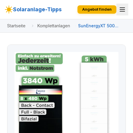
Solaranlage-Tipps
Angebot finden
Startseite
Komplettanlagen
SunEnergyXT 500
Modulset 3840 Wp
SunEnergyXT 500 Pro
(2400 W) / 5 kWh /
Solyco 480 Wp / 8
Module