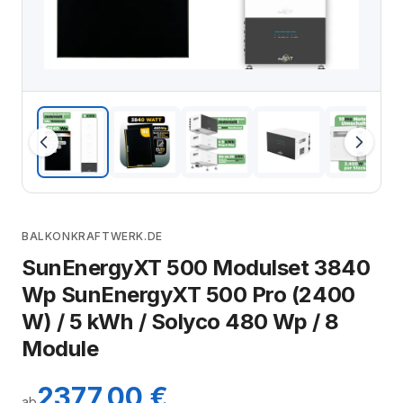
BALKONKRAFTWERK.DE
SunEnergyXT 500 Modulset 3840
Wp SunEnergyXT 500 Pro (2400
W) / 5 kWh / Solyco 480 Wp / 8
Module
2377,00 €
ab