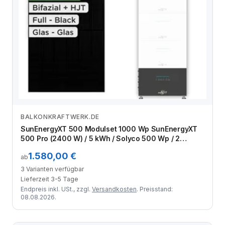
BALKONKRAFTWERK.DE
Zum Angebot
SunEnergyXT 500 Modulset 1000 Wp SunEnergyXT
500 Pro (2400 W) / 5 kWh / Solyco 500 Wp / 2
Module
1.580,00 €
ab
3 Varianten verfügbar
Lieferzeit 3-5 Tage
Endpreis inkl. USt., zzgl.
Versandkosten
. Preisstand:
08.08.2026.