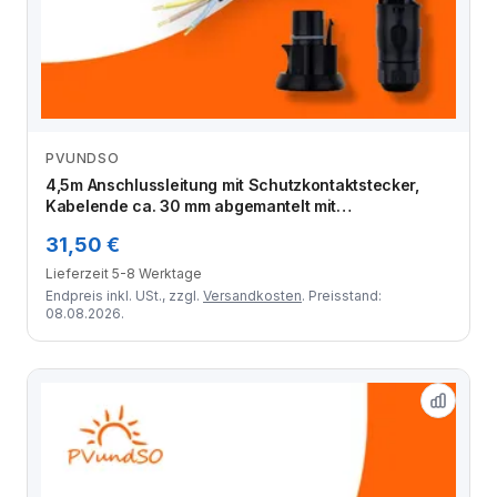
PVUNDSO
Zum Angebot
4,5m Anschlussleitung mit Schutzkontaktstecker,
Kabelende ca. 30 mm abgemantelt mit
Aderendhülsen, Betteri Kupplung und Endkappe
31,50 €
(Bausatz)
Lieferzeit 5-8 Werktage
Endpreis inkl. USt., zzgl.
Versandkosten
. Preisstand:
08.08.2026.