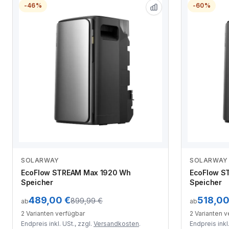
-46%
-60%
SOLARWAY
SOLARWAY
Zum Angebot
EcoFlow STREAM Max 1920 Wh
EcoFlow S
Speicher
Speicher
489,00 €
518,00
899,99 €
ab
ab
2 Varianten verfügbar
2 Varianten 
Endpreis inkl. USt., zzgl.
Versandkosten
.
Endpreis inkl.