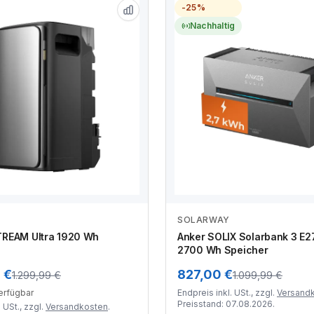
-25%
Nachhaltig
SOLARWAY
Zum Angebot
Zum Angebot
TREAM Ultra 1920 Wh
Anker SOLIX Solarbank 3 E2
2700 Wh Speicher
 €
827,00 €
1.299,99 €
1.099,99 €
verfügbar
Endpreis inkl. USt., zzgl.
Versand
Preisstand: 07.08.2026.
 USt., zzgl.
Versandkosten
.