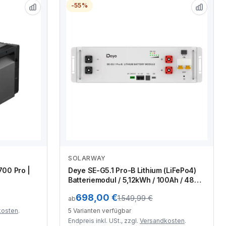
-55%
SOLARWAY
Zum Angebot
700 Pro |
Deye SE-G5.1 Pro-B Lithium (LiFePo4)
Batteriemodul / 5,12kWh / 100Ah / 48V /
inkl. Zubehör
698,00 €
1.549,99 €
ab
kosten
.
5 Varianten verfügbar
Endpreis inkl. USt., zzgl.
Versandkosten
.