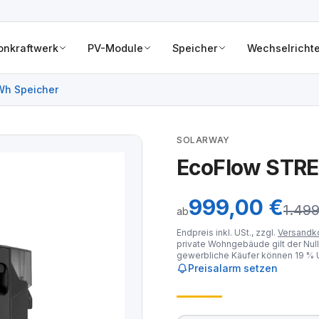
onkraftwerk
PV-Module
Speicher
Wechselrichte
Wh Speicher
SOLARWAY
EcoFlow STRE
999,00 €
1.499
ab
Endpreis inkl. USt., zzgl.
Versandk
private Wohngebäude gilt der Null
gewerbliche Käufer können 19 % U
Preisalarm setzen