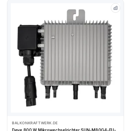
BALKONKRAFTWERK.DE
Zum Angebot
Deye 800 W Mikrowechselrichter SUN-M80G4-EU-