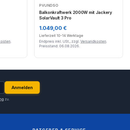
PVUNDSO
Zum Angebot
Balkonkraftwerk 2000W mit Jackery
SolarVault 3 Pro
1.049,00 €
Lieferzeit 10-14 Werktage
kosten
.
Endpreis inkl. USt., zzgl.
Versandkosten
.
Preisstand: 06.08.2026.
Anmelden
ung
zu.