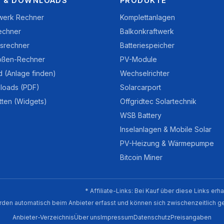
 & DOWNLOADS
PRODUKTE
twerk Rechner
Komplettanlagen
echner
Balkonkraftwerk
nsrechner
Batteriespeicher
ößen-Rechner
PV-Module
d (Anlage finden)
Wechselrichter
loads (PDF)
Solarcarport
tten (Widgets)
Offgridtec Solartechnik
WSB Battery
Inselanlagen & Mobile Solar
PV-Heizung & Wärmepumpe
Bitcoin Miner
* Affiliate-Links: Bei Kauf über diese Links erh
 werden automatisch beim Anbieter erfasst und können sich zwischenzeitlich 
Anbieter-Verzeichnis
Über uns
Impressum
Datenschutz
Preisangaben