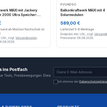
PVUNDSO
Zum Angebot
Zum Angebot
twerk MAXI mit Jackery
Balkonkraftwerk MAXI mit 4
 2000 Ultra Speicher-
Solarmodulen
chter und 4x 445W+
€
589,00 €
larmodulen
ersand ab Mai/Juni Nachschub ist
Lieferzeit 5-8 Werktage
g
Endpreis inkl. USt., zzgl.
Versand
 USt., zzgl.
Versandkosten
.
Preisstand: 06.08.2026.
06.08.2026.
 ins Postfach
E-Mail-Adresse
ue Tests, Preisbewegungen. Etwa
Ich stimme der
Datenschutzerklär