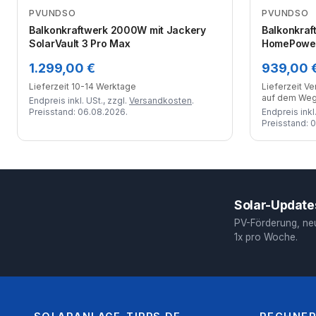
PVUNDSO
PVUNDSO
Zum Angebot
Balkonkraftwerk 2000W mit Jackery
Balkonkraf
SolarVault 3 Pro Max
HomePower
Wechselri
1.299,00 €
939,00 
Marken-So
Lieferzeit 10-14 Werktage
Lieferzeit V
auf dem We
Endpreis inkl. USt., zzgl.
Versandkosten
.
Preisstand: 06.08.2026.
Endpreis inkl.
Preisstand: 
Solar-Updates
PV-Förderung, ne
1x pro Woche.