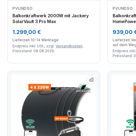
PVUNDSO
PVUNDSO
Zum Angebot
Balkonkraftwerk 2000W mit Jackery
Balkonkraf
SolarVault 3 Pro Max
HomePower
Wechselri
1.299,00 €
939,00 
Marken-So
Lieferzeit 10-14 Werktage
Lieferzeit V
auf dem We
Endpreis inkl. USt., zzgl.
Versandkosten
.
Preisstand: 08.08.2026.
Endpreis inkl.
Preisstand: 