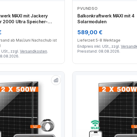
PVUNDSO
Zum Angebot
Zum Angebot
twerk MAXI mit Jackery
Balkonkraftwerk MAXI mit 4
 2000 Ultra Speicher-
Solarmodulen
chter und 4x 445W+
€
589,00 €
larmodulen
ersand ab Mai/Juni Nachschub ist
Lieferzeit 5-8 Werktage
g
Endpreis inkl. USt., zzgl.
Versand
 USt., zzgl.
Versandkosten
.
Preisstand: 08.08.2026.
08.08.2026.