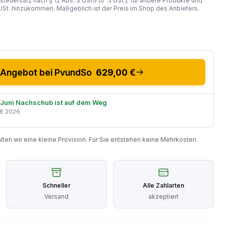
steuersatz nach § 12 Abs. 3 UStG (0 % USt.); für andere Produkte und
St. hinzukommen. Maßgeblich ist der Preis im Shop des Anbieters.
Angebot bei PvundSo
629,00 €
i/Juni Nachschub ist auf dem Weg
08.2026
halten wir eine kleine Provision. Für Sie entstehen keine Mehrkosten.
Schneller
Alle Zahlarten
Versand
akzeptiert