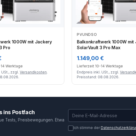
PVUNDSO
Zum Angebot
Zum Angebot
twerk 1000W mit Jackery
Balkonkraftwerk 1000W mit
3 Pro
SolarVault 3 Pro Max
€
1.149,00 €
0-14 Werktage
Lieferzeit 10-14 Werktage
 USt., zzgl.
Versandkosten
.
Endpreis inkl. USt., zzgl.
Versand
08.08.2026.
Preisstand: 08.08.2026.
 ins Postfach
E-Mail-Adresse
ue Tests, Preisbewegungen. Etwa
Ich stimme der
Datenschutzerklär