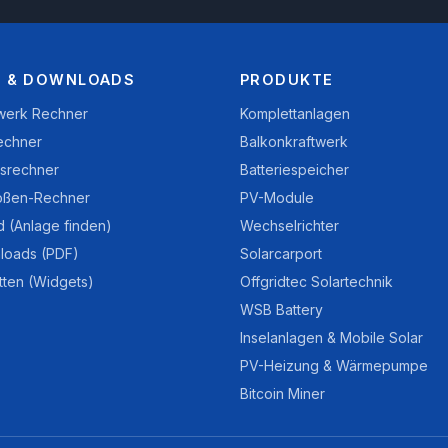
 & DOWNLOADS
PRODUKTE
twerk Rechner
Komplettanlagen
echner
Balkonkraftwerk
nsrechner
Batteriespeicher
ößen-Rechner
PV-Module
d (Anlage finden)
Wechselrichter
loads (PDF)
Solarcarport
tten (Widgets)
Offgridtec Solartechnik
WSB Battery
Inselanlagen & Mobile Solar
PV-Heizung & Wärmepumpe
Bitcoin Miner