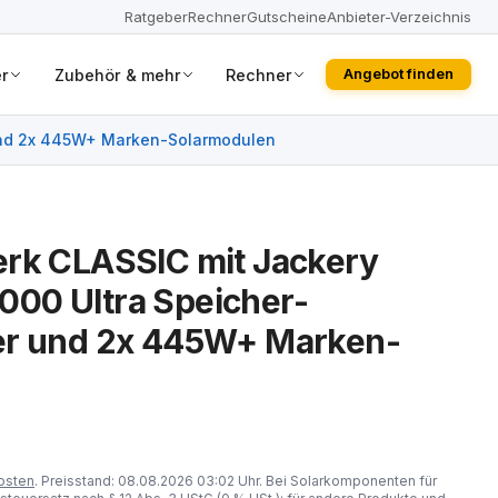
Ratgeber
Rechner
Gutscheine
Anbieter-Verzeichnis
r
Zubehör & mehr
Rechner
Angebot finden
 und 2x 445W+ Marken-Solarmodulen
erk CLASSIC mit Jackery
00 Ultra Speicher-
er und 2x 445W+ Marken-
osten
. Preisstand: 08.08.2026 03:02 Uhr. Bei Solarkomponenten für