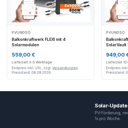
PVUNDSO
PVUNDSO
Zum Angebot
Balkonkraftwerk FLEXI mit 4
Balkonkraf
Solarmodulen
SolarVault 
559,00 €
949,00 
Lieferzeit 3-5 Werktage
Lieferzeit 1
Endpreis inkl. USt., zzgl.
Versandkosten
.
Endpreis inkl.
Preisstand: 08.08.2026.
Preisstand: 
Solar-Updates
PV-Förderung, ne
1x pro Woche.