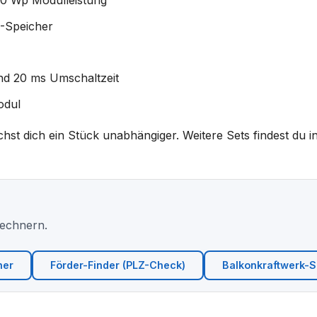
0 Wp Modulleistung
-Speicher
nd 20 ms Umschaltzeit
odul
t dich ein Stück unabhängiger. Weitere Sets findest du i
Rechnern.
ner
Förder-Finder (PLZ-Check)
Balkonkraftwerk-Si