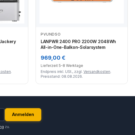
PVUNDSO
Zum Angebot
 Jackery
LANPWR 2400 PRO 2200W 2048Wh
All-in-One-Balkon-Solarsystem
969,00 €
Lieferzeit 5-8 Werktage
kosten
.
Endpreis inkl. USt., zzgl.
Versandkosten
.
Preisstand: 08.08.2026.
Anmelden
ung
zu.