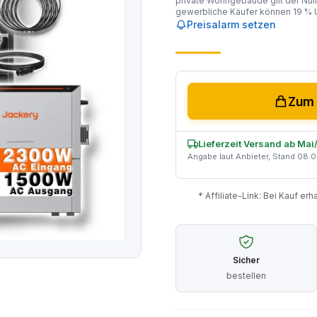
private Wohngebäude gilt der Null
gewerbliche Käufer können 19 % U
Preisalarm setzen
Zum 
Lieferzeit Versand ab Ma
Angabe laut Anbieter, Stand 08.
* Affiliate-Link: Bei Kauf er
Sicher
bestellen