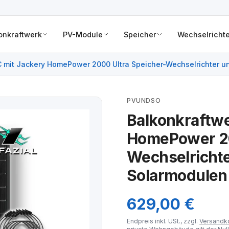
onkraftwerk
PV-Module
Speicher
Wechselrichte
C mit Jackery HomePower 2000 Ultra Speicher-Wechselrichter
PVUNDSO
Balkonkraftw
HomePower 20
Wechselricht
Solarmodulen
629,00 €
Endpreis inkl. USt., zzgl.
Versandk