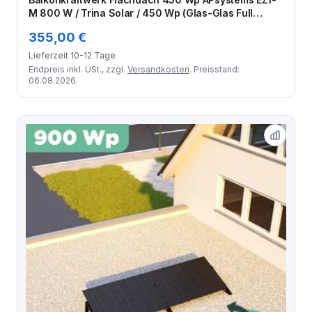
M 800 W / Trina Solar / 450 Wp (Glas-Glas Full
Black) / Premium - Wattstone Black 15° / eine Reihe
355,00 €
quer / 1 Modul
Lieferzeit 10-12 Tage
Endpreis inkl. USt., zzgl.
Versandkosten
. Preisstand:
06.08.2026.