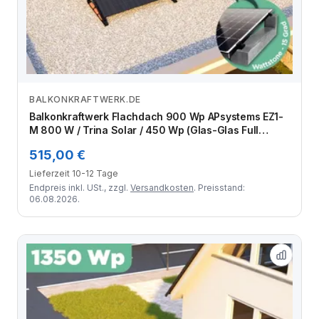
BALKONKRAFTWERK.DE
Zum Angebot
Balkonkraftwerk Flachdach 900 Wp APsystems EZ1-
M 800 W / Trina Solar / 450 Wp (Glas-Glas Full
Black) / Premium - Wattstone Black 15° / eine Reihe
515,00 €
quer / 2 Module
Lieferzeit 10-12 Tage
Endpreis inkl. USt., zzgl.
Versandkosten
. Preisstand:
06.08.2026.