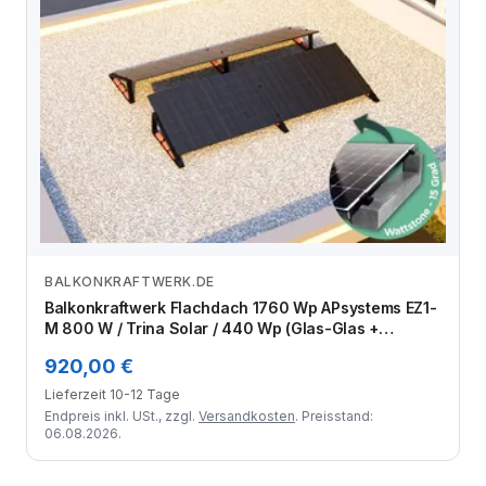
BALKONKRAFTWERK.DE
Zum Angebot
Balkonkraftwerk Flachdach 1760 Wp APsystems EZ1-
M 800 W / Trina Solar / 440 Wp (Glas-Glas +
Bifazial) / Premium - Wattstone Black 15° / zwei
920,00 €
Reihen quer / 4 Module
Lieferzeit 10-12 Tage
Endpreis inkl. USt., zzgl.
Versandkosten
. Preisstand:
06.08.2026.