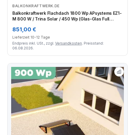
BALKONKRAFTWERK.DE
Zum Angebot
Balkonkraftwerk Flachdach 1800 Wp APsystems EZ1-
M 800 W / Trina Solar / 450 Wp (Glas-Glas Full
Black) / Premium - Wattstone Black 15° / eine Reihe
851,00 €
quer / 4 Module
Lieferzeit 10-12 Tage
Endpreis inkl. USt., zzgl.
Versandkosten
. Preisstand:
06.08.2026.