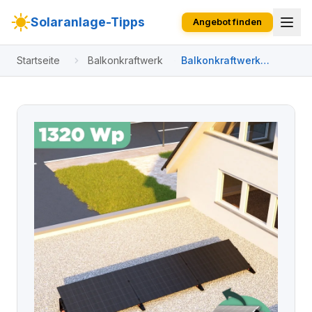
Solaranlage-Tipps
Angebot finden
Startseite
Balkonkraftwerk
Balkonkraftwerk
Flachdach 1320 Wp
APsystems EZ1-M 800
W / Trina Solar / 440
Wp (Glas-Glas +
Bifazial) / Premium -
Wattstone Black 15° /
eine Reihe quer / 3
Module