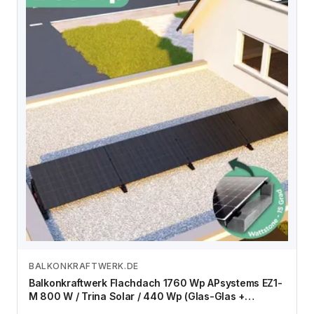
BALKONKRAFTWERK.DE
Zum Angebot
Balkonkraftwerk Flachdach 1760 Wp APsystems EZ1-
M 800 W / Trina Solar / 440 Wp (Glas-Glas +
Bifazial) / Premium - Wattstone Black 15° / eine Reihe