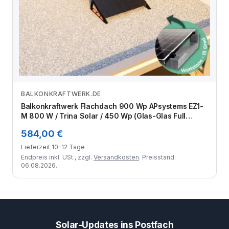
BALKONKRAFTWERK.DE
Zum Angebot
Balkonkraftwerk Flachdach 900 Wp APsystems EZ1-
M 800 W / Trina Solar / 450 Wp (Glas-Glas Full
Black) / Premium - Wattstone Black 15° / zwei Reihen
584,00 €
quer / 2 Module
Lieferzeit 10-12 Tage
Endpreis inkl. USt., zzgl.
Versandkosten
. Preisstand:
06.08.2026.
Solar-Updates ins Postfach