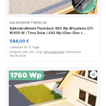
BALKONKRAFTWERK.DE
Zum Angebot
Balkonkraftwerk Flachdach 880 Wp APsystems EZ1-
M 800 W / Trina Solar / 440 Wp (Glas-Glas +
Bifazial) / Premium - Wattstone Black 15° / zwei
584,00 €
Reihen quer / 2 Module
Lieferzeit 10-12 Tage
Endpreis inkl. USt., zzgl.
Versandkosten
. Preisstand:
06.08.2026.