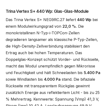
Trina Vertex S+ 440 Wp: Glas-Glas-Module
Das Trina Vertex S+ NEG9RC.27 liefert
440 Wp
bei
einem Modulwirkungsgrad von
22,0 %
. Die
monokristallinen N-Typ-i-TOPCon-Zellen
degradieren langsamer als klassische P-Typ-Zellen,
die High-Density-Zellverbindung stabilisiert den
Ertrag auch bei hohen Temperaturen. Das
Doppelglas-Konzept schützt Vorder- und Rückseite,
macht das Modul unempfindlich gegen Mikrorisse
und Feuchtigkeit und hält Schneelasten bis
5.400 Pa
sowie Windlasten bis
4.000 Pa
stand. Die bifaziale
Rückseite mit transparentem Rückglas gewinnt
zusätzlich Energie aus reflektiertem Licht - bis zu 25
% Mehrertrag. Kennwerte: Spannung (Vmp) 41,3 V,
Strom (Imp) 10,42 A, Leerlaufspannung 49,9 V,