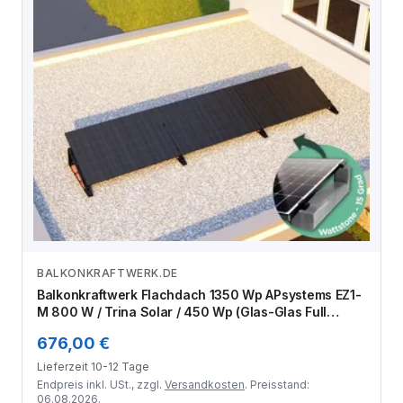
BALKONKRAFTWERK.DE
Zum Angebot
Balkonkraftwerk Flachdach 1350 Wp APsystems EZ1-
M 800 W / Trina Solar / 450 Wp (Glas-Glas Full
Black) / Premium - Wattstone Black 15° / eine Reihe
676,00 €
quer / 3 Module
Lieferzeit 10-12 Tage
Endpreis inkl. USt., zzgl.
Versandkosten
. Preisstand:
06.08.2026.