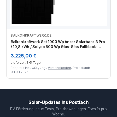
BALKONKRAFTWERK.DE
Zum Angebot
Balkonkraftwerk Set 1000 Wp Anker Solarbank 3 Pro
/ 10,8 kWh / Solyco 500 Wp Glas-Glas Fullblack-
Modul Bifazial / 2 Module / Schuko Stecker / 3 m
3.225,00 €
Lieferzeit 3-5 Tage
Endpreis inkl. USt., zzgl.
Versandkosten
. Preisstand:
08.08.2026.
Solar-Updates ins Postfach
PV-Förderung, neue Tests, Preisbewegungen. Etwa 1x pro
Woche.