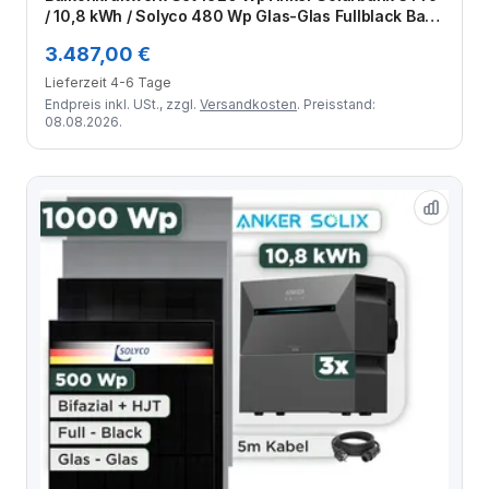
/ 10,8 kWh / Solyco 480 Wp Glas-Glas Fullblack Back
Contact Modul / 4 Module / Schuko Stecker / 3 m
3.487,00 €
Lieferzeit 4-6 Tage
Endpreis inkl. USt., zzgl.
Versandkosten
. Preisstand:
08.08.2026.