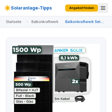
Solaranlage-Tipps
Angebot finden
Startseite
Balkonkraftwerk
Balkonkraftwerk Set
1500 Wp Anker
Solarbank 3 Pro / 8,1
kWh / Solyco 500 Wp
Glas-Glas Fullblack-
Modul Bifazial / 3
Module / Schuko
Stecker / 3 m