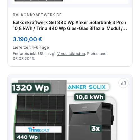
BALKONKRAFTWERK.DE
Zum Angebot
Balkonkraftwerk Set 880 Wp Anker Solarbank 3 Pro /
10,8 kWh / Trina 440 Wp Glas-Glas Bifazial Modul / 2
Module / Schuko Stecker / 3 m
3.190,00 €
Lieferzeit 4-6 Tage
Endpreis inkl. USt., zzgl.
Versandkosten
. Preisstand:
08.08.2026.