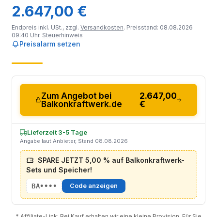
2.647,00 €
Endpreis inkl. USt., zzgl.
Versandkosten
. Preisstand: 08.08.2026
09:40 Uhr.
Steuerhinweis
Preisalarm setzen
Zum Angebot bei
2.647,00
Balkonkraftwerk.de
€
Lieferzeit 3-5 Tage
Angabe laut Anbieter, Stand 08.08.2026
SPARE JETZT 5,00 % auf Balkonkraftwerk-
Sets und Speicher!
BA••••
Code anzeigen
* Affiliate-Link: Bei Kauf erhalten wir eine kleine Provision. Für Sie