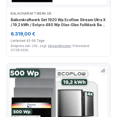
BALKONKRAFTWERK.DE
Zum Angebot
Balkonkraftwerk Set 1920 Wp Ecoflow Stream Ultra X
/ 19,2 kWh / Solyco 480 Wp Glas-Glas Fullblack Back
Contact Modul / 4 Module / Schuko Stecker / 1,5 m
6.319,00 €
Lieferzeit 42-56 Tage
Endpreis inkl. USt., zzgl.
Versandkosten
. Preisstand:
07.08.2026.