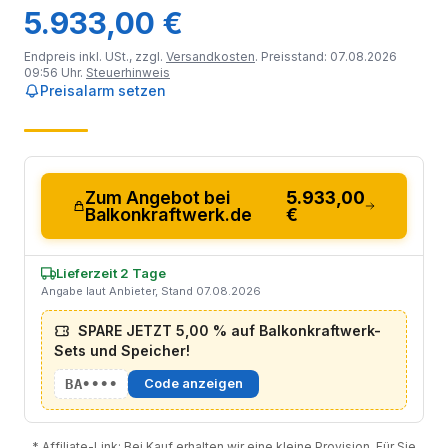
5.933,00 €
Endpreis inkl. USt., zzgl.
Versandkosten
. Preisstand: 07.08.2026
09:56 Uhr.
Steuerhinweis
Preisalarm setzen
Zum Angebot bei
5.933,00
Balkonkraftwerk.de
€
Lieferzeit 2 Tage
Angabe laut Anbieter, Stand 07.08.2026
SPARE JETZT 5,00 % auf Balkonkraftwerk-
Sets und Speicher!
BA••••
Code anzeigen
* Affiliate-Link: Bei Kauf erhalten wir eine kleine Provision. Für Sie