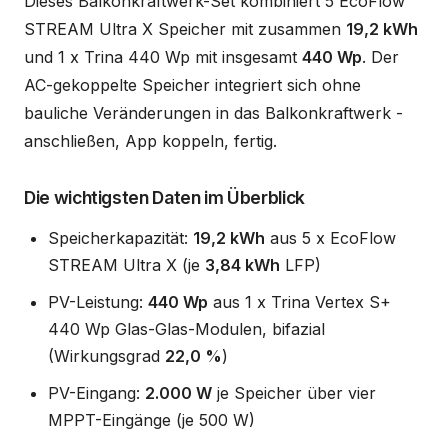
Dieses Balkonkraftwerk-Set kombiniert 5 EcoFlow
STREAM Ultra X Speicher mit zusammen
19,2 kWh
und 1 x Trina 440 Wp mit insgesamt
440 Wp
. Der
AC-gekoppelte Speicher integriert sich ohne
bauliche Veränderungen in das Balkonkraftwerk -
anschließen, App koppeln, fertig.
Die wichtigsten Daten im Überblick
Speicherkapazität:
19,2 kWh
aus 5 x EcoFlow
STREAM Ultra X (je
3,84 kWh
LFP)
PV-Leistung:
440 Wp
aus 1 x Trina Vertex S+
440 Wp Glas-Glas-Modulen, bifazial
(Wirkungsgrad
22,0 %
)
PV-Eingang:
2.000 W
je Speicher über vier
MPPT-Eingänge (je 500 W)