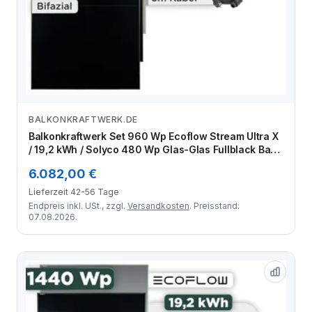
BALKONKRAFTWERK.DE
Zum Angebot
Balkonkraftwerk Set 960 Wp Ecoflow Stream Ultra X
/ 19,2 kWh / Solyco 480 Wp Glas-Glas Fullblack Back
Contact Modul / 2 Module / Schuko Stecker / 1,5 m
6.082,00 €
Lieferzeit 42-56 Tage
Endpreis inkl. USt., zzgl.
Versandkosten
. Preisstand:
07.08.2026.