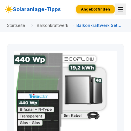
Solaranlage-Tipps
Angebot finden
Startseite
Balkonkraftwerk
Balkonkraftwerk Set
440 Wp Ecoflow
Stream Ultra X / 19,2
kWh / Trina 440 Wp
Glas-Glas Bifazial
Modul / 1 Modul /
Schuko Stecker / 1,5 m