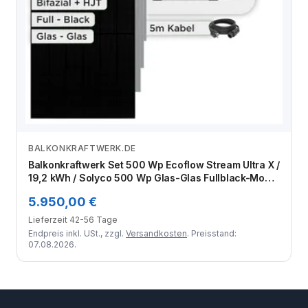
BALKONKRAFTWERK.DE
Zum Angebot
Balkonkraftwerk Set 500 Wp Ecoflow Stream Ultra X /
19,2 kWh / Solyco 500 Wp Glas-Glas Fullblack-Modul
Bifazial / 1 Modul / Schuko Stecker / 1,5 m
5.950,00 €
Lieferzeit 42-56 Tage
Endpreis inkl. USt., zzgl.
Versandkosten
. Preisstand:
07.08.2026.