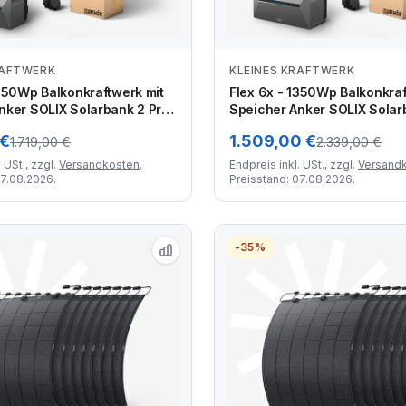
RAFTWERK
KLEINES KRAFTWERK
Zum Angebot
Zum Angebot
1350Wp Balkonkraftwerk mit
Flex 6x - 1350Wp Balkonkraf
nker SOLIX Solarbank 2 Pro
Speicher Anker SOLIX Solar
len Modulen
und flexiblen Modulen
 €
1.509,00 €
1.719,00 €
2.339,00 €
 USt., zzgl.
Versandkosten
.
Endpreis inkl. USt., zzgl.
Versand
07.08.2026.
Preisstand: 07.08.2026.
-35%