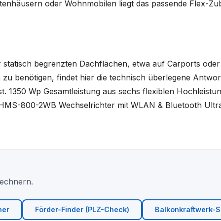
tenhäusern oder Wohnmobilen liegt das passende Flex-Zube
aber statisch begrenzten Dachflächen, etwa auf Carports o
zu benötigen, findet hier die technisch überlegene Antwor
hst. 1350 Wp Gesamtleistung aus sechs flexiblen Hochleist
 HMS-800-2WB Wechselrichter mit WLAN & Bluetooth Ultral
Rechnern.
ner
Förder-Finder (PLZ-Check)
Balkonkraftwerk-Si