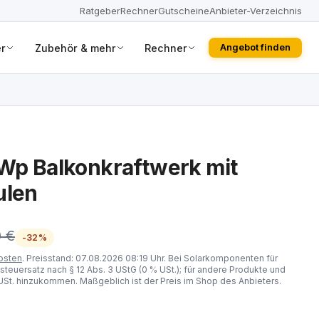
Ratgeber
Rechner
Gutscheine
Anbieter-Verzeichnis
r
Zubehör & mehr
Rechner
Angebot finden
0Wp Balkonkraftwerk mit
ulen
0 €
-32%
osten
. Preisstand: 07.08.2026 08:19 Uhr. Bei Solarkomponenten für
steuersatz nach § 12 Abs. 3 UStG (0 % USt.); für andere Produkte und
St. hinzukommen. Maßgeblich ist der Preis im Shop des Anbieters.