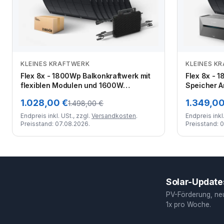
KLEINES KRAFTWERK
KLEINES K
Zum Angebot
Flex 8x - 1800Wp Balkonkraftwerk mit
Flex 8x - 
flexiblen Modulen und 1600W
Speicher A
Wechselrichter
und flexib
1.028,00 €
1.349,00
1.498,00 €
Endpreis inkl. USt., zzgl.
Versandkosten
.
Endpreis inkl.
Preisstand: 07.08.2026.
Preisstand: 
Solar-Updates
PV-Förderung, ne
1x pro Woche.