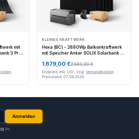
KLEINES KRAFTWERK
Zum Angebot
twerk mit
Hexa (BC) - 2880Wp Balkonkraftwerk
bank 3 Pro
mit Speicher Anker SOLIX Solarbank 3
Pro
1.679,00 €
2.589,00 €
kosten
.
Endpreis inkl. USt., zzgl.
Versandkosten
.
Preisstand: 07.08.2026.
Anmelden
ung
zu.