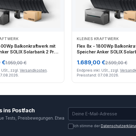
RAFTWERK
KLEINES KRAFTWERK
Zum Angebot
Zum Angebot
1800Wp Balkonkraftwerk mit
Flex 8x - 1800Wp Balkonkraf
nker SOLIX Solarbank 2 Pro
Speicher Anker SOLIX Solar
len Modulen
und flexiblen Modulen
 €
1.689,00 €
1.959,00 €
2.599,00 €
 USt., zzgl.
Versandkosten
.
Endpreis inkl. USt., zzgl.
Versand
07.08.2026.
Preisstand: 07.08.2026.
 ins Postfach
E-Mail-Adresse
ue Tests, Preisbewegungen. Etwa
Ich stimme der
Datenschutzerklär