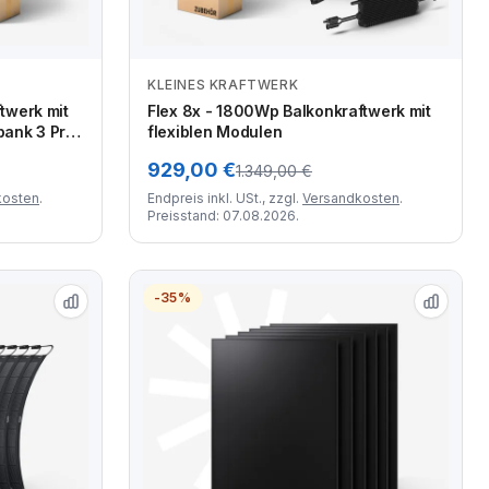
KLEINES KRAFTWERK
Zum Angebot
twerk mit
Flex 8x - 1800Wp Balkonkraftwerk mit
bank 3 Pro
flexiblen Modulen
929,00 €
1.349,00 €
kosten
.
Endpreis inkl. USt., zzgl.
Versandkosten
.
Preisstand: 07.08.2026.
-35%