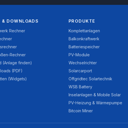
 & DOWNLOADS
PRODUKTE
twerk Rechner
Komplettanlagen
echner
Balkonkraftwerk
nsrechner
Batteriespeicher
ößen-Rechner
PV-Module
d (Anlage finden)
Wechselrichter
loads (PDF)
Solarcarport
tten (Widgets)
Offgridtec Solartechnik
WSB Battery
Inselanlagen & Mobile Solar
PV-Heizung & Wärmepumpe
Bitcoin Miner