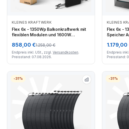
KLEINES KRAFTWERK
KLEINES K
Zum Angebot
Flex 6x - 1350Wp Balkonkraftwerk mit
Flex 6x - 
flexiblen Modulen und 1600W
Speicher A
Wechselrichter
und flexib
858,00 €
1.179,00
1.258,00 €
Endpreis inkl. USt., zzgl.
Versandkosten
.
Endpreis inkl.
Preisstand: 07.08.2026.
Preisstand: 
-31%
-31%