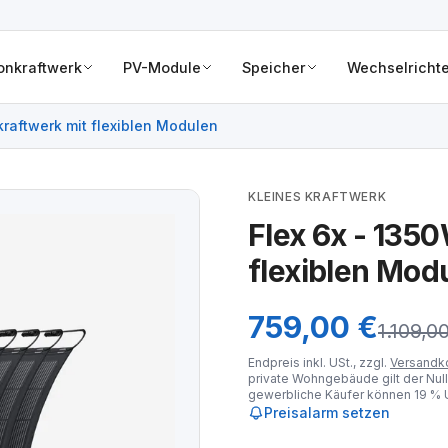
onkraftwerk
PV-Module
Speicher
Wechselrichte
kraftwerk mit flexiblen Modulen
KLEINES KRAFTWERK
Flex 6x - 135
flexiblen Mod
759,00 €
1.109,0
Endpreis inkl. USt., zzgl.
Versandk
private Wohngebäude gilt der Null
gewerbliche Käufer können 19 % U
Preisalarm setzen