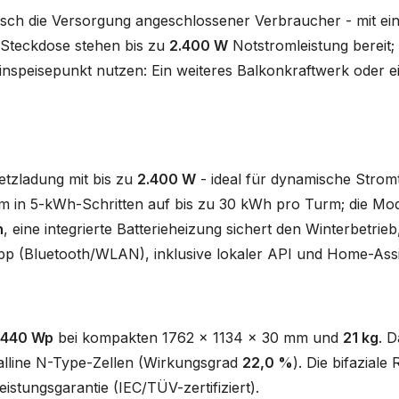
sch die Versorgung angeschlossener Verbraucher - mit ei
o-Steckdose stehen bis zu
2.400 W
Notstromleistung bereit;
inspeisepunkt nutzen: Ein weiteres Balkonkraftwerk oder e
tzladung mit bis zu
2.400 W
- ideal für dynamische Strom
m in 5-kWh-Schritten auf bis zu 30 kWh pro Turm; die Mod
n
, eine integrierte Batterieheizung sichert den Winterbetrieb
pp (Bluetooth/WLAN), inklusive lokaler API und Home-Assis
440 Wp
bei kompakten 1762 x 1134 x 30 mm und
21 kg
. D
lline N-Type-Zellen (Wirkungsgrad
22,0 %
). Die bifaziale
istungsgarantie (IEC/TÜV-zertifiziert).