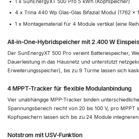
1 x SunEnergyXT 500 Pro 5 kWh (Kopfspeicher)
4 x Trina 440 Wp Glas-Glas Bifazial Modul (1762 x 
1 x Montagematerial für 4 Module vertikal (eine Reih
All-in-One-Hybridspeicher mit 2.400 W Einspeis
Der SunEnergyXT 500 Pro vereint Batteriespeicher, Wec
Dauerleistung in das Hausnetz und unterstützt netzgeko
Erweiterungsspeicher), bis zu 9 Türme lassen sich kas
4 MPPT-Tracker für flexible Modulanbindung
Vier unabhängige MPP-Tracker binden unterschiedliche 
Spannungsbereich reicht von 20 bis 100 V, pro MPPT sin
Kopfspeichern lassen sich bis zu 24 Module integrieren
Notstrom mit USV-Funktion