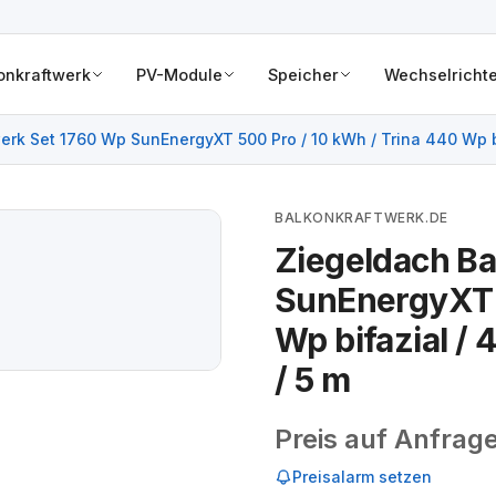
onkraftwerk
PV-Module
Speicher
Wechselrichte
rk Set 1760 Wp SunEnergyXT 500 Pro / 10 kWh / Trina 440 Wp bi
BALKONKRAFTWERK.DE
Ziegeldach Ba
SunEnergyXT 5
Wp bifazial / 
/ 5 m
Preis auf Anfrag
Preisalarm setzen