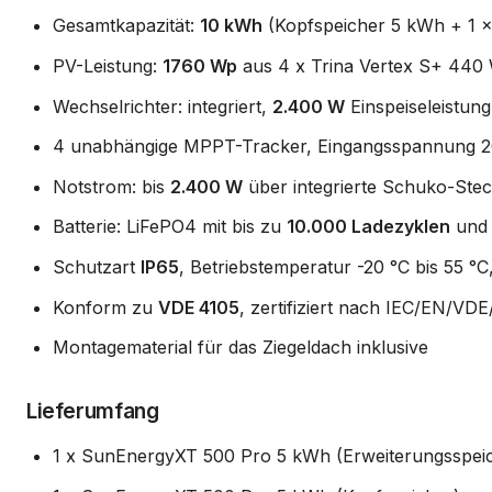
Gesamtkapazität:
10 kWh
(Kopfspeicher 5 kWh + 1 x
PV-Leistung:
1760 Wp
aus 4 x Trina Vertex S+ 440 
Wechselrichter: integriert,
2.400 W
Einspeiseleistung
4 unabhängige MPPT-Tracker, Eingangsspannung 2
Notstrom: bis
2.400 W
über integrierte Schuko-Ste
Batterie: LiFePO4 mit bis zu
10.000 Ladezyklen
und 
Schutzart
IP65
, Betriebstemperatur -20 °C bis 55 
Konform zu
VDE 4105
, zertifiziert nach IEC/EN/VD
Montagematerial für das Ziegeldach inklusive
Lieferumfang
1 x SunEnergyXT 500 Pro 5 kWh (Erweiterungsspei