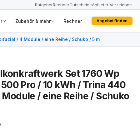
Ratgeber
Rechner
Gutscheine
Anbieter-Verzeichnis
r
Zubehör & mehr
Rechner
Angebot finden
fazial / 4 Module / eine Reihe / Schuko / 5 m
lkonkraftwerk Set 1760 Wp
00 Pro / 10 kWh / Trina 440
4 Module / eine Reihe / Schuko
e