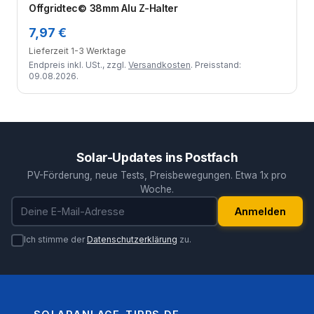
Offgridtec© 38mm Alu Z-Halter
7,97 €
Lieferzeit 1-3 Werktage
Endpreis inkl. USt., zzgl.
Versandkosten
. Preisstand:
09.08.2026.
Solar-Updates ins Postfach
PV-Förderung, neue Tests, Preisbewegungen. Etwa 1x pro
Woche.
E-Mail-Adresse
Anmelden
Ich stimme der
Datenschutzerklärung
zu.