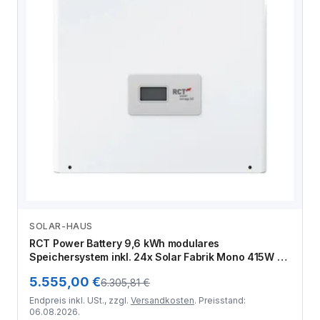
SOLAR-HAUS
Zum Angebot
RCT Power Battery 9,6 kWh modulares
Speichersystem inkl. 24x Solar Fabrik Mono 415W S4
Halfcut Black-White Black Frame PV Modul inkl.
5.555,00 €
6.305,81 €
Unterkonstruktion
Endpreis inkl. USt., zzgl.
Versandkosten
. Preisstand:
06.08.2026.