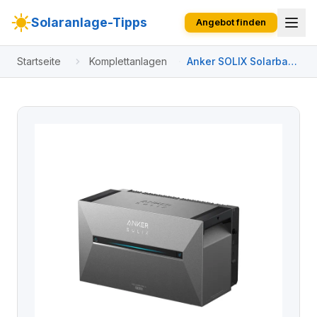
Solaranlage-Tipps
Angebot finden
Startseite
Komplettanlagen
Anker SOLIX Solarbank
3 E2700 2000 W Set |
4x Trina Solar 495W |
Anker SOLIX Smart
Meter | PV-Kabel