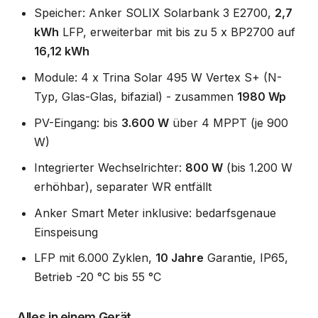
Speicher: Anker SOLIX Solarbank 3 E2700,
2,7
kWh
LFP, erweiterbar mit bis zu 5 x BP2700 auf
16,12 kWh
Module: 4 x Trina Solar 495 W Vertex S+ (N-
Typ, Glas-Glas, bifazial) - zusammen
1980 Wp
PV-Eingang: bis
3.600 W
über 4 MPPT (je 900
W)
Integrierter Wechselrichter:
800 W
(bis 1.200 W
erhöhbar), separater WR entfällt
Anker Smart Meter inklusive: bedarfsgenaue
Einspeisung
LFP mit 6.000 Zyklen,
10 Jahre
Garantie, IP65,
Betrieb -20 °C bis 55 °C
Alles in einem Gerät