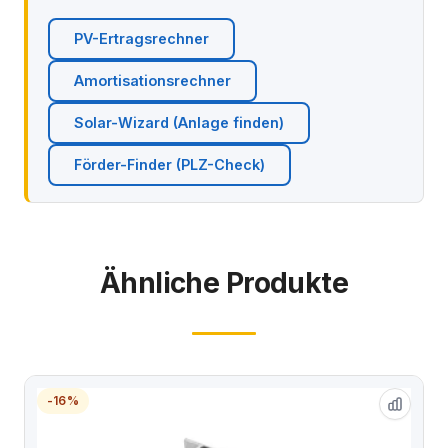
PV-Ertragsrechner
Amortisationsrechner
Solar-Wizard (Anlage finden)
Förder-Finder (PLZ-Check)
Ähnliche Produkte
-16%