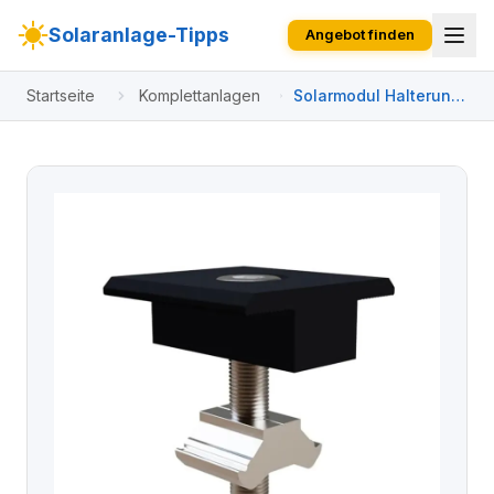
Solaranlage-Tipps
Angebot finden
Startseite
Komplettanlagen
Solarmodul Halterung
12 cm Trapezblech für
2 PV Module