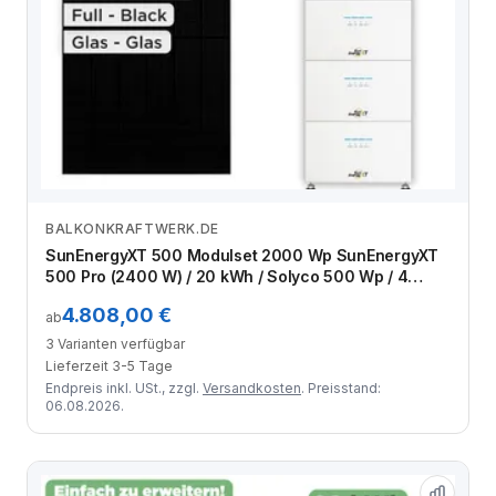
BALKONKRAFTWERK.DE
Zum Angebot
SunEnergyXT 500 Modulset 2000 Wp SunEnergyXT
500 Pro (2400 W) / 20 kWh / Solyco 500 Wp / 4
Module
4.808,00 €
ab
3 Varianten verfügbar
Lieferzeit 3-5 Tage
Endpreis inkl. USt., zzgl.
Versandkosten
. Preisstand:
06.08.2026.