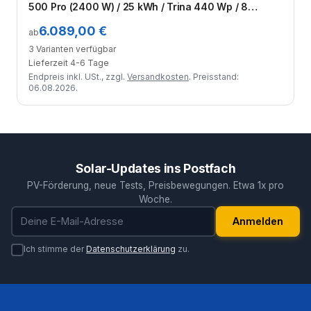
500 Pro (2400 W) / 25 kWh / Trina 440 Wp / 8
Module
6.089,00 €
ab
3 Varianten verfügbar
Lieferzeit 4-6 Tage
Endpreis inkl. USt., zzgl.
Versandkosten
. Preisstand:
06.08.2026.
Solar-Updates ins Postfach
PV-Förderung, neue Tests, Preisbewegungen. Etwa 1x pro
Woche.
E-Mail-Adresse
Anmelden
Ich stimme der
Datenschutzerklärung
zu.