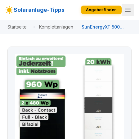
Solaranlage-Tipps
Angebot finden
Startseite
Komplettanlagen
SunEnergyXT 500
Modulset 960 Wp
SunEnergyXT 500 Pro
(2400 W) / 20 kWh /
Solyco 480 Wp / 2
Module