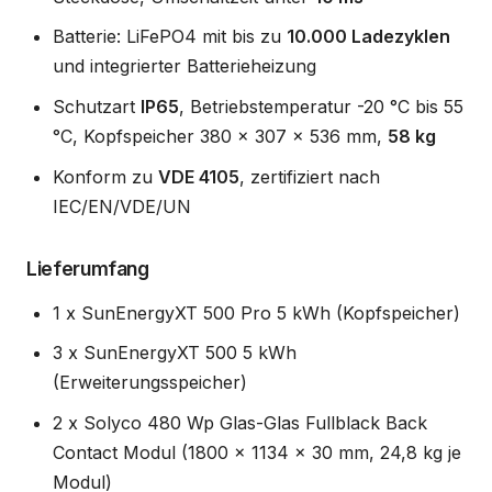
Batterie: LiFePO4 mit bis zu
10.000 Ladezyklen
und integrierter Batterieheizung
Schutzart
IP65
, Betriebstemperatur -20 °C bis 55
°C, Kopfspeicher 380 x 307 x 536 mm,
58 kg
Konform zu
VDE 4105
, zertifiziert nach
IEC/EN/VDE/UN
Lieferumfang
1 x SunEnergyXT 500 Pro 5 kWh (Kopfspeicher)
3 x SunEnergyXT 500 5 kWh
(Erweiterungsspeicher)
2 x Solyco 480 Wp Glas-Glas Fullblack Back
Contact Modul (1800 x 1134 x 30 mm, 24,8 kg je
Modul)