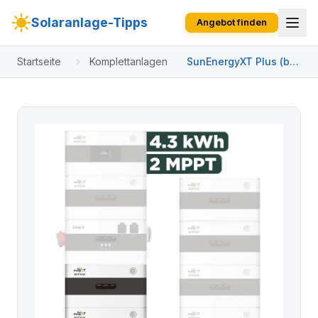
Solaranlage-Tipps
Angebot finden
Startseite
Komplettanlagen
SunEnergyXT Plus (bis
17,2 kWh) Konfigurator
3000 Wp ohne BK215 /
4,3 kWh / Solyco 500
Wp Bifazial / 6 Module