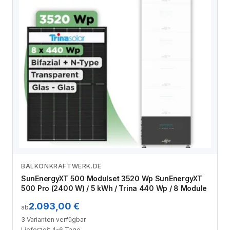
BALKONKRAFTWERK.DE
Zum Angebot
SunEnergyXT 500 Modulset 3520 Wp SunEnergyXT
500 Pro (2400 W) / 5 kWh / Trina 440 Wp / 8 Module
2.093,00 €
ab
3 Varianten verfügbar
Lieferzeit 4-6 Tage