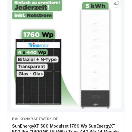
BALKONKRAFTWERK.DE
Zum Angebot
SunEnergyXT 500 Modulset 1760 Wp SunEnergyXT
500 Pro (2400 W) / 5 kWh / Trina 440 Wp / 4 Module