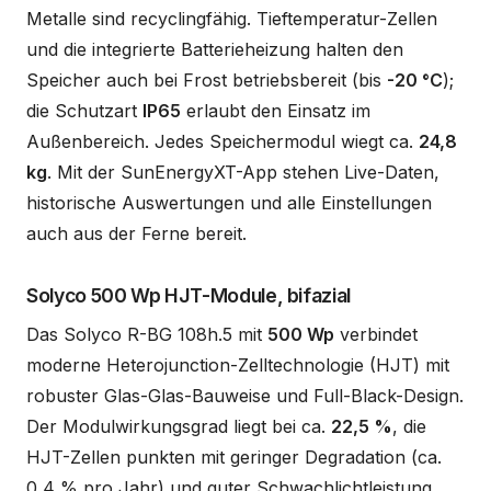
Metalle sind recyclingfähig. Tieftemperatur-Zellen
und die integrierte Batterieheizung halten den
Speicher auch bei Frost betriebsbereit (bis
-20 °C
);
die Schutzart
IP65
erlaubt den Einsatz im
Außenbereich. Jedes Speichermodul wiegt ca.
24,8
kg
. Mit der SunEnergyXT-App stehen Live-Daten,
historische Auswertungen und alle Einstellungen
auch aus der Ferne bereit.
Solyco 500 Wp HJT-Module, bifazial
Das Solyco R-BG 108h.5 mit
500 Wp
verbindet
moderne Heterojunction-Zelltechnologie (HJT) mit
robuster Glas-Glas-Bauweise und Full-Black-Design.
Der Modulwirkungsgrad liegt bei ca.
22,5 %
, die
HJT-Zellen punkten mit geringer Degradation (ca.
0,4 % pro Jahr) und guter Schwachlichtleistung.