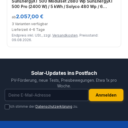
SunEnergyXT 500 Modulset 2880 Wp SunEnergyXT
500 Pro (2400 W) / 5 kWh / Solyco 480 Wp / 6
Module
2.057,00 €
ab
3 Varianten verfügbar
Lieferzeit 4-6 Tage
Endpreis inkl. USt., zzgl.
Versandkosten
. Preisstand:
09.08.2026.
Solar-Updates ins Postfach
PV-Förderung, neue Tests, Preisbewegungen. Etwa 1x pro
Woche.
E-Mail-Adresse
Anmelden
Ich stimme der
Datenschutzerklärung
zu.