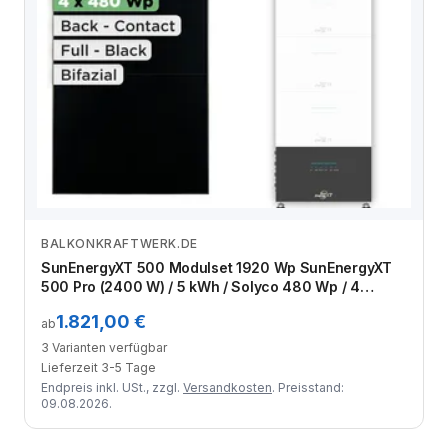
BALKONKRAFTWERK.DE
Zum Angebot
SunEnergyXT 500 Modulset 1920 Wp SunEnergyXT
500 Pro (2400 W) / 5 kWh / Solyco 480 Wp / 4
Module
1.821,00 €
ab
3 Varianten verfügbar
Lieferzeit 3-5 Tage
Endpreis inkl. USt., zzgl.
Versandkosten
. Preisstand:
09.08.2026.