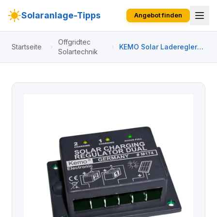
Solaranlage-Tipps
Angebot finden
Offgridtec
Startseite
KEMO Solar Laderegler
Solartechnik
Dual 16 A [ M174 ]