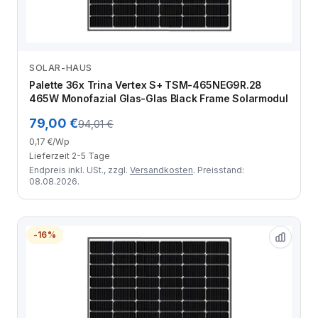
SOLAR-HAUS
Zum Angebot
Palette 36x Trina Vertex S+ TSM-465NEG9R.28
465W Monofazial Glas-Glas Black Frame Solarmodul
79,00 €
94,01 €
0,17 €/Wp
Lieferzeit 2-5 Tage
Endpreis inkl. USt., zzgl.
Versandkosten
. Preisstand:
08.08.2026.
-16%