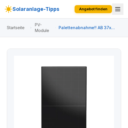
Solaranlage-Tipps
Angebot finden
PV-
Startseite
Palettenabnahme!! AB 37x
Module
AIKO 500W Glas-Glas Full
Black Modul A500-MAH60Db
Neostar 2S+