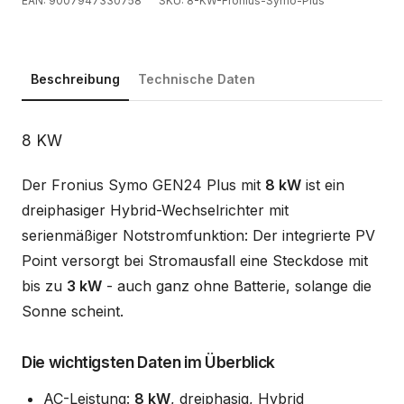
EAN: 9007947330758
SKU: 8-KW-Fronius-Symo-Plus
Beschreibung
Technische Daten
Beschreibung
8 KW
Der Fronius Symo GEN24 Plus mit
8 kW
ist ein
dreiphasiger Hybrid-Wechselrichter mit
serienmäßiger Notstromfunktion: Der integrierte PV
Point versorgt bei Stromausfall eine Steckdose mit
bis zu
3 kW
- auch ganz ohne Batterie, solange die
Sonne scheint.
Die wichtigsten Daten im Überblick
AC-Leistung:
8 kW
, dreiphasig, Hybrid