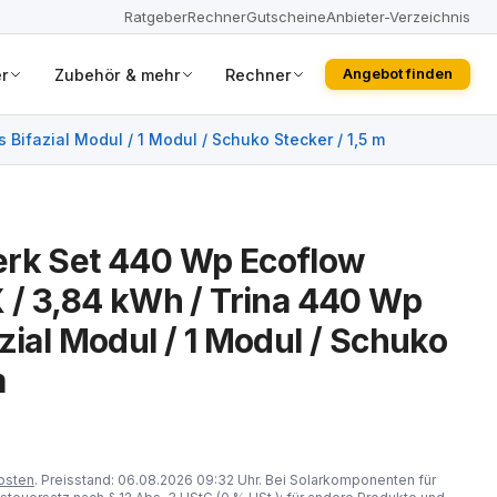
Ratgeber
Rechner
Gutscheine
Anbieter-Verzeichnis
r
Zubehör & mehr
Rechner
Angebot finden
Bifazial Modul / 1 Modul / Schuko Stecker / 1,5 m
erk Set 440 Wp Ecoflow
X / 3,84 kWh / Trina 440 Wp
zial Modul / 1 Modul / Schuko
m
osten
. Preisstand: 06.08.2026 09:32 Uhr. Bei Solarkomponenten für