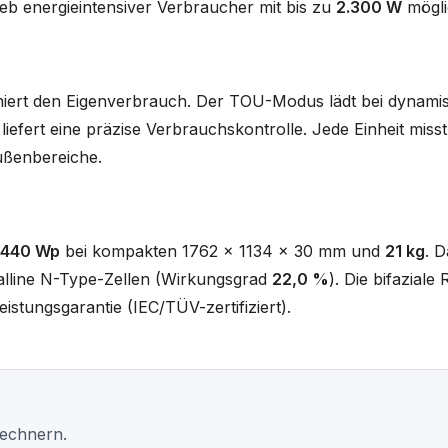
eb energieintensiver Verbraucher mit bis zu
2.300 W
mögli
miert den Eigenverbrauch. Der TOU-Modus lädt bei dynamisc
efert eine präzise Verbrauchskontrolle. Jede Einheit mis
ußenbereiche.
440 Wp
bei kompakten 1762 x 1134 x 30 mm und
21 kg
. D
lline N-Type-Zellen (Wirkungsgrad
22,0 %
). Die bifaziale
istungsgarantie (IEC/TÜV-zertifiziert).
Rechnern.