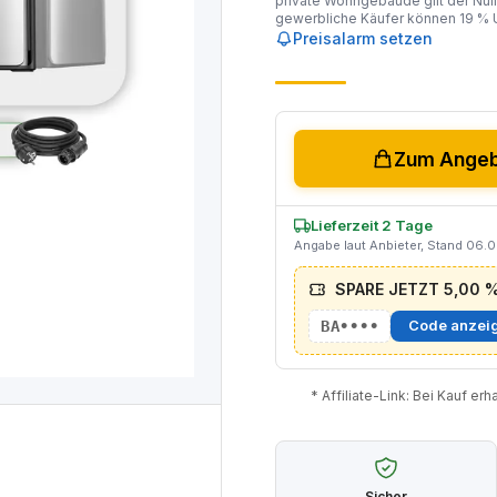
private Wohngebäude gilt der Null
gewerbliche Käufer können 19 % U
Preisalarm setzen
Zum Angebo
Lieferzeit 2 Tage
Angabe laut Anbieter, Stand 06.
SPARE JETZT 5,00 % 
BA••••
Code anzei
* Affiliate-Link: Bei Kauf er
Sicher