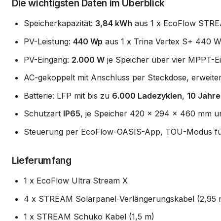
Die wichtigsten Daten im Überblick
Speicherkapazität:
3,84 kWh
aus 1 x EcoFlow STREA
PV-Leistung:
440 Wp
aus 1 x Trina Vertex S+ 440 W
PV-Eingang:
2.000 W
je Speicher über vier MPPT-E
AC-gekoppelt mit Anschluss per Steckdose, erweit
Batterie: LFP mit bis zu
6.000 Ladezyklen
,
10 Jahre
Schutzart
IP65
, je Speicher 420 x 294 x 460 mm u
Steuerung per EcoFlow-OASIS-App, TOU-Modus für 
Lieferumfang
1 x EcoFlow Ultra Stream X
4 x STREAM Solarpanel-Verlängerungskabel (2,95 
1 x STREAM Schuko Kabel (1,5 m)