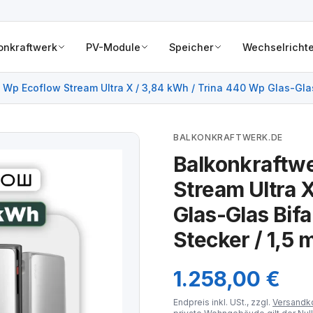
onkraftwerk
PV-Module
Speicher
Wechselrichte
Wp Ecoflow Stream Ultra X / 3,84 kWh / Trina 440 Wp Glas-Glas 
BALKONKRAFTWERK.DE
Balkonkraftw
Stream Ultra 
Glas-Glas Bifa
Stecker / 1,5 
1.258,00 €
Endpreis inkl. USt., zzgl.
Versandk