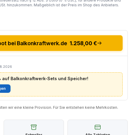
steuersatz nach § 12 Abs. 3 UStG (0 % USt.); für andere Produkte und
St. hinzukommen. Maßgeblich ist der Preis im Shop des Anbieters.
t bei Balkonkraftwerk.de
1.258,00 €
08.2026
auf Balkonkraftwerk-Sets und Speicher!
gen
halten wir eine kleine Provision. Für Sie entstehen keine Mehrkosten.
Schneller
Alle Zahlarten