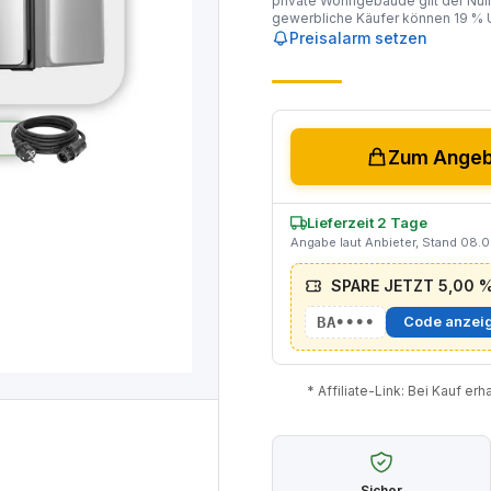
private Wohngebäude gilt der Null
gewerbliche Käufer können 19 % U
Preisalarm setzen
Zum Angebo
Lieferzeit 2 Tage
Angabe laut Anbieter, Stand 08.
SPARE JETZT 5,00 % 
BA••••
Code anzei
* Affiliate-Link: Bei Kauf er
Sicher