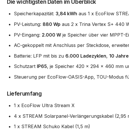
Die wichtigsten Daten im Überblick
Speicherkapazität:
3,84 kWh
aus 1 x EcoFlow STREA
PV-Leistung:
880 Wp
aus 2 x Trina Vertex S+ 440 W
PV-Eingang:
2.000 W
je Speicher über vier MPPT-E
AC-gekoppelt mit Anschluss per Steckdose, erweit
Batterie: LFP mit bis zu
6.000 Ladezyklen
,
10 Jahre
Schutzart
IP65
, je Speicher 420 x 294 x 460 mm u
Steuerung per EcoFlow-OASIS-App, TOU-Modus für 
Lieferumfang
1 x EcoFlow Ultra Stream X
4 x STREAM Solarpanel-Verlängerungskabel (2,95 
1 x STREAM Schuko Kabel (1,5 m)