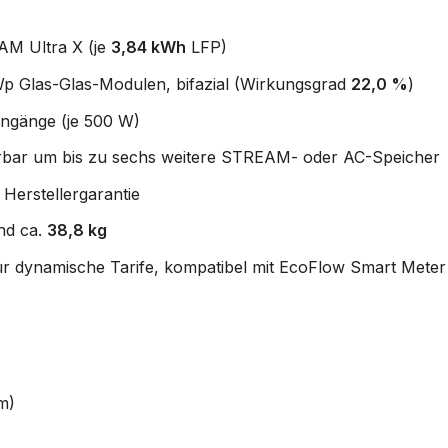
M Ultra X (je
3,84 kWh
LFP)
p Glas-Glas-Modulen, bifazial (Wirkungsgrad
22,0 %
)
ingänge (je 500 W)
erbar um bis zu sechs weitere STREAM- oder AC-Speicher
Herstellergarantie
nd ca.
38,8 kg
dynamische Tarife, kompatibel mit EcoFlow Smart Meter
m)