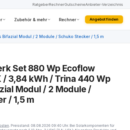
Ratgeber
Rechner
Gutscheine
Anbieter-Verzeichnis
r
Zubehör & mehr
Rechner
Angebot finden
Bifazial Modul / 2 Module / Schuko Stecker / 1,5 m
erk Set 880 Wp Ecoflow
X / 3,84 kWh / Trina 440 Wp
zial Modul / 2 Module /
r / 1,5 m
osten
. Preisstand: 08.08.2026 09:40 Uhr. Bei Solarkomponenten für