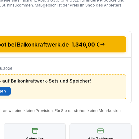
steuersatz nach § 12 Abs. 3 UStG (0 % USt.); für andere Produkte und
St. hinzukommen. Maßgeblich ist der Preis im Shop des Anbieters.
t bei Balkonkraftwerk.de
1.346,00 €
08.2026
auf Balkonkraftwerk-Sets und Speicher!
gen
halten wir eine kleine Provision. Für Sie entstehen keine Mehrkosten.
Schneller
Alle Zahlarten