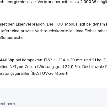
eb energieintensiver Verbraucher mit bis zu
2.300 W
mögli
miert den Eigenverbrauch. Der TOU-Modus lädt bei dynamisc
efert eine präzise Verbrauchskontrolle. Jede Einheit mis
ußenbereiche.
440 Wp
bei kompakten 1762 x 1134 x 30 mm und
21 kg
. D
lline N-Type-Zellen (Wirkungsgrad
22,0 %
). Die bifaziale
istungsgarantie (IEC/TÜV-zertifiziert).
Rechnern.