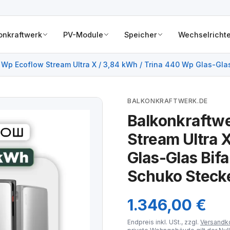
onkraftwerk
PV-Module
Speicher
Wechselrichte
Wp Ecoflow Stream Ultra X / 3,84 kWh / Trina 440 Wp Glas-Glas 
BALKONKRAFTWERK.DE
Balkonkraftw
Stream Ultra 
Glas-Glas Bifa
Schuko Stecke
1.346,00 €
Endpreis inkl. USt., zzgl.
Versandk