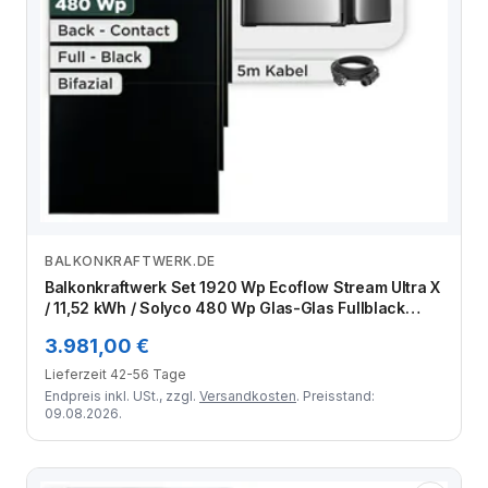
BALKONKRAFTWERK.DE
Zum Angebot
Balkonkraftwerk Set 1920 Wp Ecoflow Stream Ultra X
/ 11,52 kWh / Solyco 480 Wp Glas-Glas Fullblack
Back Contact Modul / 4 Module / Schuko Stecker /
3.981,00 €
1,5 m
Lieferzeit 42-56 Tage
Endpreis inkl. USt., zzgl.
Versandkosten
. Preisstand:
09.08.2026.