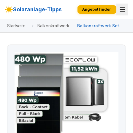
Solaranlage-Tipps
Angebot finden
Startseite
Balkonkraftwerk
Balkonkraftwerk Set
480 Wp Ecoflow
Stream Ultra X / 11,52
kWh / Solyco 480 Wp
Glas-Glas Fullblack
Back Contact Modul / 1
Modul / Schuko
Stecker / 1,5 m