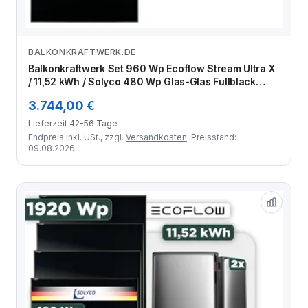
BALKONKRAFTWERK.DE
Zum Angebot
Balkonkraftwerk Set 960 Wp Ecoflow Stream Ultra X
/ 11,52 kWh / Solyco 480 Wp Glas-Glas Fullblack
Back Contact Modul / 2 Module / Schuko Stecker /
3.744,00 €
1,5 m
Lieferzeit 42-56 Tage
Endpreis inkl. USt., zzgl.
Versandkosten
. Preisstand:
09.08.2026.