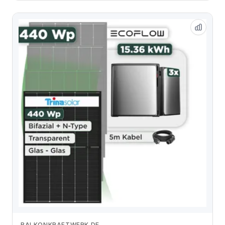
BALKONKRAFTWERK.DE