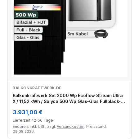
BALKONKRAFTWERK.DE
Zum Angebot
Balkonkraftwerk Set 2000 Wp Ecoflow Stream Ultra
X / 11,52 kWh / Solyco 500 Wp Glas-Glas Fullblack-
Modul Bifazial / 4 Module / Schuko Stecker / 1,5 m
3.931,00 €
Lieferzeit 42-56 Tage
Endpreis inkl. USt., zzgl.
Versandkosten
. Preisstand:
09.08.2026.