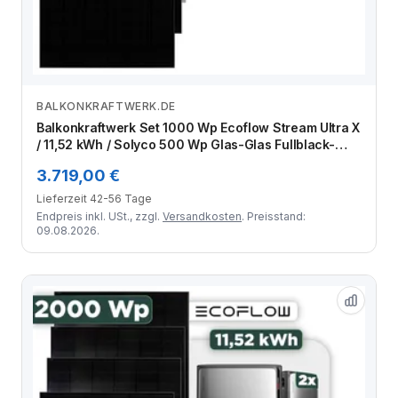
BALKONKRAFTWERK.DE
Zum Angebot
Balkonkraftwerk Set 1000 Wp Ecoflow Stream Ultra X
/ 11,52 kWh / Solyco 500 Wp Glas-Glas Fullblack-
Modul Bifazial / 2 Module / Schuko Stecker / 1,5 m
3.719,00 €
Lieferzeit 42-56 Tage
Endpreis inkl. USt., zzgl.
Versandkosten
. Preisstand:
09.08.2026.