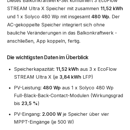
Dieses Balkonkraftwerk-Set kombiniert 3 EcoFlow
STREAM Ultra X Speicher mit zusammen
11,52 kWh
und 1 x Solyco 480 Wp mit insgesamt
480 Wp
. Der
AC-gekoppelte Speicher integriert sich ohne
bauliche Veränderungen in das Balkonkraftwerk -
anschließen, App koppeln, fertig.
Die wichtigsten Daten im Überblick
Speicherkapazität:
11,52 kWh
aus 3 x EcoFlow
STREAM Ultra X (je
3,84 kWh
LFP)
PV-Leistung:
480 Wp
aus 1 x Solyco 480 Wp
Full-Black-Back-Contact-Modulen (Wirkungsgrad
bis
23,5 %
)
PV-Eingang:
2.000 W
je Speicher über vier
MPPT-Eingänge (je 500 W)