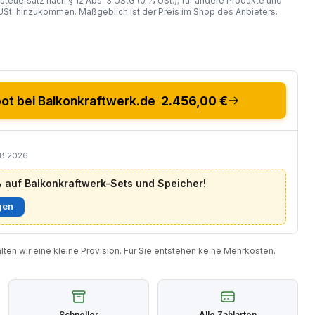
steuersatz nach § 12 Abs. 3 UStG (0 % USt.); für andere Produkte und
St. hinzukommen. Maßgeblich ist der Preis im Shop des Anbieters.
t bei Balkonkraftwerk.de
2.456,00 €
08.2026
auf Balkonkraftwerk-Sets und Speicher!
gen
halten wir eine kleine Provision. Für Sie entstehen keine Mehrkosten.
Schneller
Alle Zahlarten