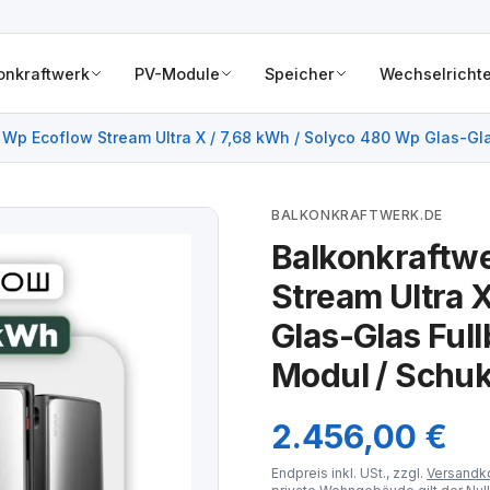
onkraftwerk
PV-Module
Speicher
Wechselrichte
Wp Ecoflow Stream Ultra X / 7,68 kWh / Solyco 480 Wp Glas-Gla
BALKONKRAFTWERK.DE
Balkonkraftw
Stream Ultra 
Glas-Glas Full
Modul / Schuk
2.456,00 €
Endpreis inkl. USt., zzgl.
Versandk