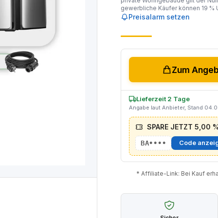
private Wohngebäude gilt der Null
gewerbliche Käufer können 19 % U
Preisalarm setzen
Zum Angebo
Lieferzeit 2 Tage
Angabe laut Anbieter, Stand 04.
SPARE JETZT 5,00 % 
BA••••
Code anzei
* Affiliate-Link: Bei Kauf er
Sicher