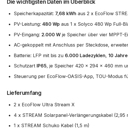
Die wichtigsten Daten im Überblick
Speicherkapazität:
7,68 kWh
aus 2 x EcoFlow STREA
PV-Leistung:
480 Wp
aus 1 x Solyco 480 Wp Full-B
PV-Eingang:
2.000 W
je Speicher über vier MPPT-E
AC-gekoppelt mit Anschluss per Steckdose, erweit
Batterie: LFP mit bis zu
6.000 Ladezyklen
,
10 Jahre
Schutzart
IP65
, je Speicher 420 x 294 x 460 mm u
Steuerung per EcoFlow-OASIS-App, TOU-Modus für 
Lieferumfang
2 x EcoFlow Ultra Stream X
4 x STREAM Solarpanel-Verlängerungskabel (2,95 
1 x STREAM Schuko Kabel (1,5 m)