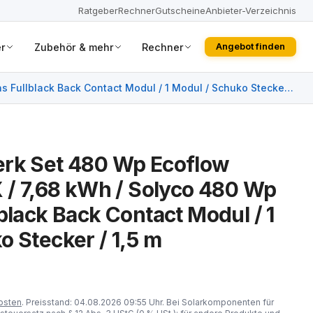
Ratgeber
Rechner
Gutscheine
Anbieter-Verzeichnis
r
Zubehör & mehr
Rechner
Angebot finden
s Fullblack Back Contact Modul / 1 Modul / Schuko Stecker /
erk Set 480 Wp Ecoflow
X / 7,68 kWh / Solyco 480 Wp
black Back Contact Modul / 1
o Stecker / 1,5 m
osten
. Preisstand: 04.08.2026 09:55 Uhr. Bei Solarkomponenten für