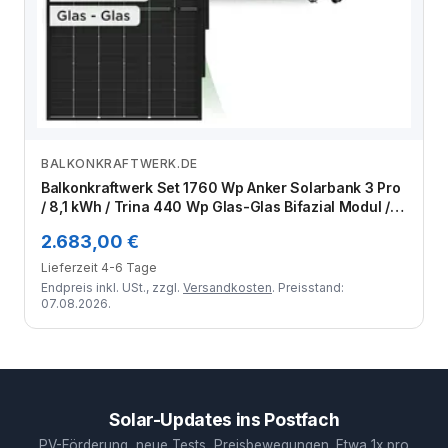
BALKONKRAFTWERK.DE
Zum Angebot
Balkonkraftwerk Set 1760 Wp Anker Solarbank 3 Pro
/ 8,1 kWh / Trina 440 Wp Glas-Glas Bifazial Modul / 4
Module / Schuko Stecker / 3 m
2.683,00 €
Lieferzeit 4-6 Tage
Endpreis inkl. USt., zzgl.
Versandkosten
. Preisstand:
07.08.2026.
Solar-Updates ins Postfach
PV-Förderung, neue Tests, Preisbewegungen. Etwa 1x pro